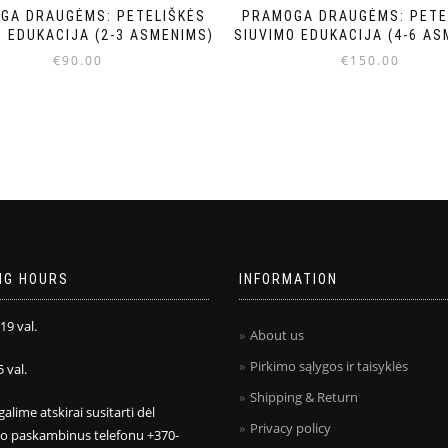
GA DRAUGĖMS: PETELIŠKĖS
PRAMOGA DRAUGĖMS: PETE
O EDUKACIJA (2-3 ASMENIMS)
SIUVIMO EDUKACIJA (4-6 AS
€
90.00
€
150.00
NG HOURS
INFORMATION
 19 val.
About us
Pirkimo sąlygos ir taisyklės
5 val.
Shipping & Return
galime atskirai susitarti dėl
Privacy policy
mo paskambinus telefonu +370-