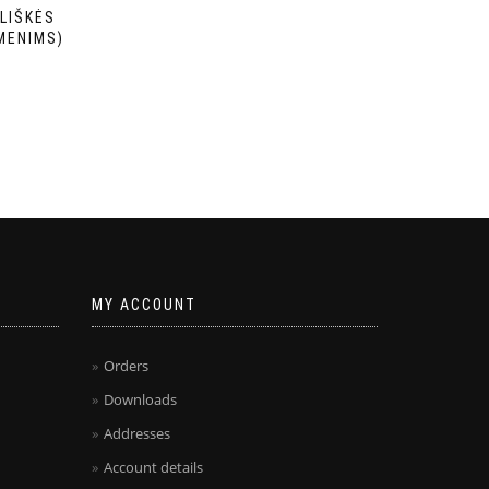
LIŠKĖS
MENIMS)
MY ACCOUNT
Orders
Downloads
Addresses
Account details