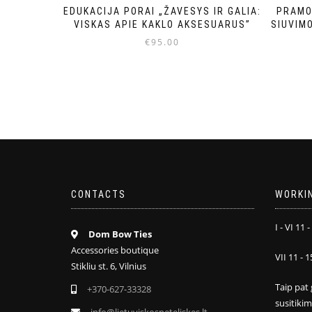
EDUKACIJA PORAI „ŽAVESYS IR GALIA:
PRAMO
VISKAS APIE KAKLO AKSESUARUS”
SIUVIM
€
95.00
CONTACTS
WORKI
I - VI 11 -
Dom Bow Ties
Accessories boutique
VII 11 - 1
Stikliu st. 6, Vilnius
Taip pat 
+370-627-33328
susitiki