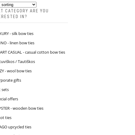
T CATEGORY ARE YOU
ERESTED IN?
URY - silk bow ties
NO - linen bow ties
ART CASUAL - casual cotton bow ties
tuviškos / Tautiškos
Y - wool bow ties
porate gifts
t sets
cial offers
PSTER - wooden bow ties
ot ties
AGO upcycled ties