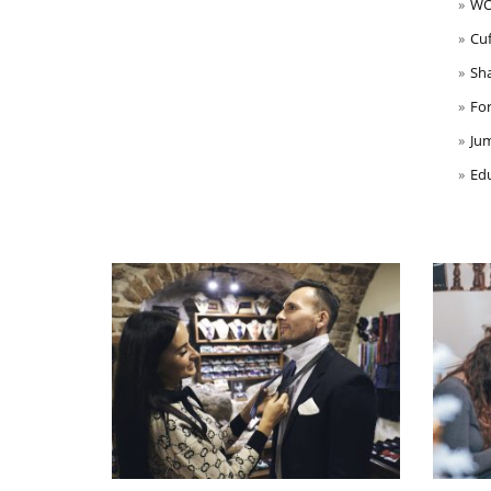
WO
Cuf
Sh
For
Jum
Edu