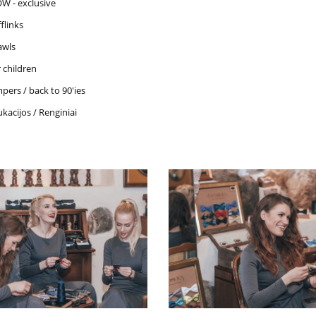
W - exclusive
flinks
awls
 children
pers / back to 90'ies
kacijos / Renginiai