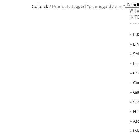
Go back
/ Products tagged “pramoga dviems”
WHA
INT
LUX
LIN
SM
Lie
COZ
Cor
Gif
Spe
HI
Asc
IM