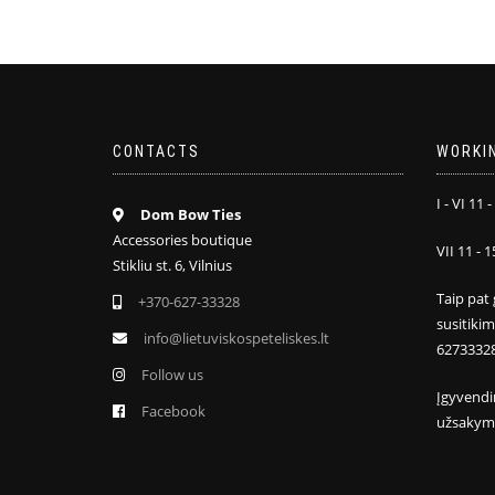
CONTACTS
WORKI
I - VI 11 -
Dom Bow Ties
Accessories boutique
VII 11 - 1
Stikliu st. 6, Vilnius
Taip pat 
+370-627-33328
susitiki
info@lietuviskospeteliskes.lt
6273332
Follow us
Įgyvendi
Facebook
užsakym