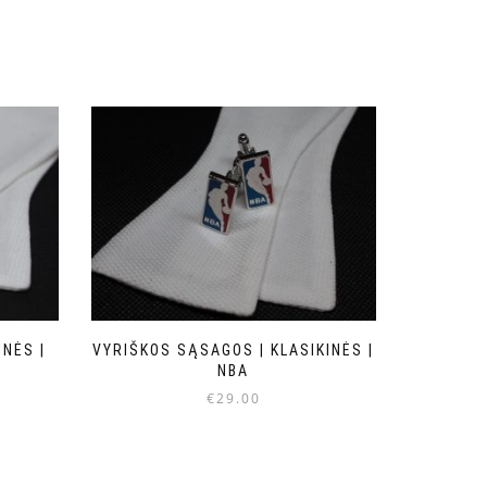
NĖS |
VYRIŠKOS SĄSAGOS | KLASIKINĖS |
NBA
€
29.00