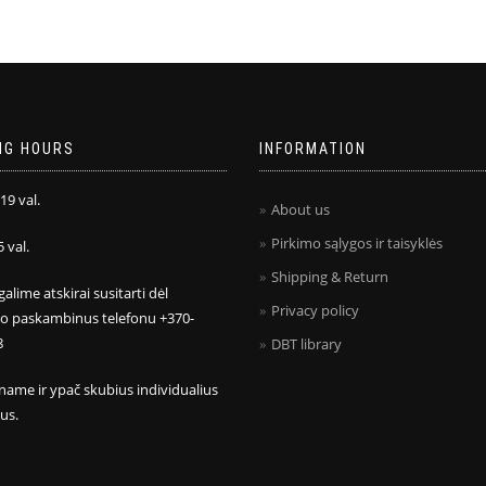
NG HOURS
INFORMATION
 19 val.
About us
Pirkimo sąlygos ir taisyklės
5 val.
Shipping & Return
galime atskirai susitarti dėl
Privacy policy
mo paskambinus telefonu +370-
8
DBT library
name ir ypač skubius individualius
us.