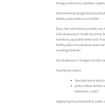
draugų vestuvėms, jubiliejui, spekt
Džentelmenai apsiginkluoja kantryb
batelių, papuošalų ar puokštės.
Žavu, bet mes linkime pradėti nuo k
toks aksesuaras? Kodėl ne pirmą ši
marškinių apykaklei dekoruoti? Kas 
žodžių apie mus pasakoja aksesuarai
naudinga linkme?
Visi atsakymai ir smagios istorijos 
Pasiūlymą sudaro:
Specialiai porai skirta
Jaukus laikas dviems 
restorane „Lokys”
Įsigytą kuponą atsiųsime el. paštu ar