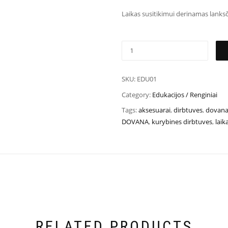
Laikas susitikimui derinamas lanksč
SKU:
EDU01
Category:
Edukacijos / Renginiai
Tags:
aksesuarai
,
dirbtuves
,
dovana
DOVANA
,
kurybines dirbtuves
,
laik
RELATED PRODUCTS