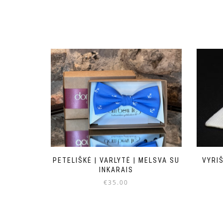
PETELIŠKĖ | VARLYTĖ | MELSVA SU
VYRI
INKARAIS
€
35.00