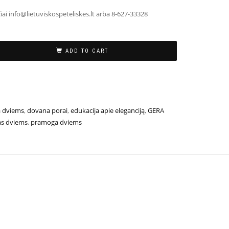
iai info@lietuviskospeteliskes.lt arba 8-627-33328
ADD TO CART
 dviems
,
dovana porai
,
edukacija apie eleganciją
,
GERA
as dviems
,
pramoga dviems