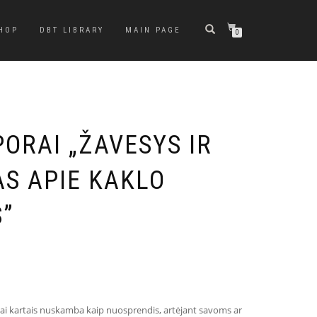
HOP
DBT LIBRARY
MAIN PAGE
0
ORAI „ŽAVESYS IR
AS APIE KAKLO
”
džiai kartais nuskamba kaip nuosprendis, artėjant savoms ar