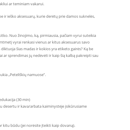
akliui ar teminiam vakarui.
e ir ieško aksesuarų, kurie derėtų prie damos suknelės,
itko. Nuo žinojimo, ką, pirmiausia, pačiam vyrui suteikia
mtmetį vyrai renkasi vienus ar kitus aksesuarus savo
diktuoja šias madas ir kokios yra etiketo gairės? Ką be
 ar sprendimas jų nedėvėti ir kaip šią kalbą pakreipti sau
laukia „Peteliškių namuose”.
 edukacija (30 min)
su desertu ir kava/arbata kaiminystėje įsikūrusiame
 kitu būdu (jei norėsite įteikti kaip dovaną).