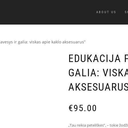
ABOUT US
S
avesys ir galia: viskas apie kaklo aksesuarus”
EDUKACIJA P
GALIA: VISK
AKSESUARUS
€
95.00
„Tau reikia peteliškės”, – tokie žo