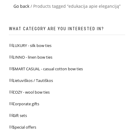
Go back
/ Products tagged “edukacija apie eleganciją”
WHAT CATEGORY ARE YOU INTERESTED IN?
LUXURY - silk bow ties
LINNO - linen bow ties
SMART CASUAL - casual cotton bow ties
Lietuviškos / Tautiškos
COZY - wool bow ties
Corporate gifts
Gift sets
Special offers