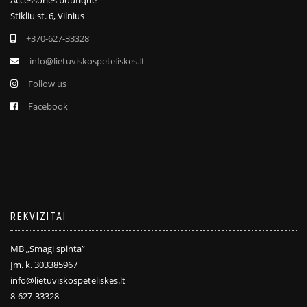
Accessories boutique
Stikliu st. 6, Vilnius
+370-627-33328
info@lietuviskospeteliskes.lt
Follow us
Facebook
REKVIZITAI
MB „Smagi spinta”
Įm. k. 303385967
info@lietuviskospeteliskes.lt
8-627-33328