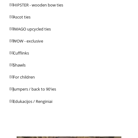
HIPSTER - wooden bow ties
Ascot ties
IMAGO upcycled ties
WOW - exclusive
Cufflinks
Shawls
For children
Jumpers / back to 90'ies
Edukacijos / Renginiai