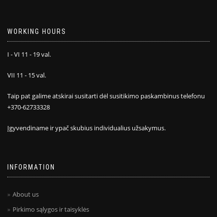
WORKING HOURS
I - VI 11 - 19 val.
VII 11 - 15 val.
Taip pat galime atskirai susitarti dėl susitikimo paskambinus telefonu
+370-62733328
Įgyvendiname ir ypač skubius individualius užsakymus.
INFORMATION
About us
Pirkimo sąlygos ir taisyklės