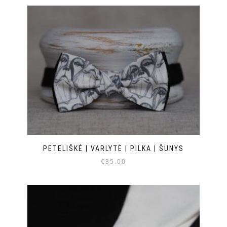
PETELIŠKĖ | VARLYTĖ | PILKA | ŠUNYS
€
35.00