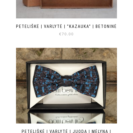
PETELIŠKĖ | VARLYTĖ | ”KAZAUKA” | BETONINĖ
€
70.00
PETELIŠKĖ | VARLYTĖ | JUODA | MĖLYNA |