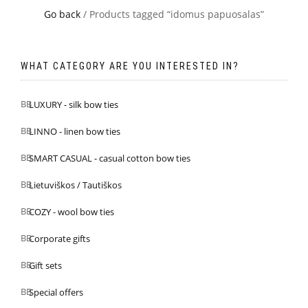
Go back
/ Products tagged “idomus papuosalas”
WHAT CATEGORY ARE YOU INTERESTED IN?
LUXURY - silk bow ties
LINNO - linen bow ties
SMART CASUAL - casual cotton bow ties
Lietuviškos / Tautiškos
COZY - wool bow ties
Corporate gifts
Gift sets
Special offers