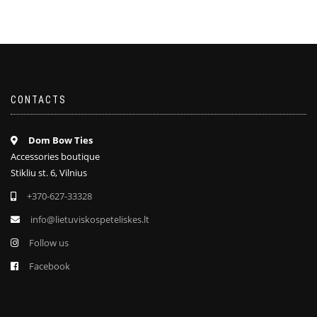
CONTACTS
Dom Bow Ties
Accessories boutique
Stikliu st. 6, Vilnius
+370-627-33328
info@lietuviskospeteliskes.lt
Follow us
Facebook