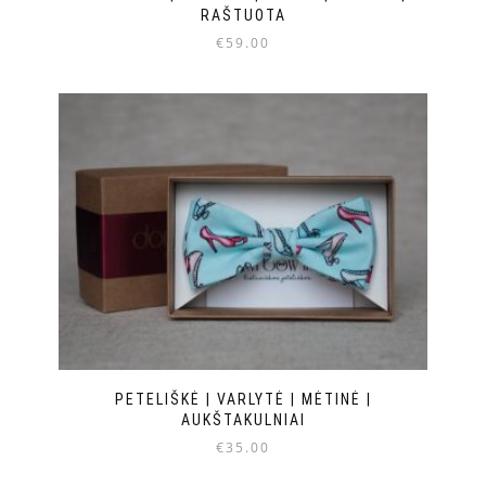
RAŠTUOTA
€
59.00
PETELIŠKĖ | VARLYTĖ | MĖTINĖ |
AUKŠTAKULNIAI
€
35.00