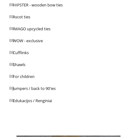
HIPSTER - wooden bow ties
Ascot ties
IMAGO upcycled ties
WOW - exclusive
Cufflinks
Shawls
For children
Jumpers / back to 90'ies
Edukacijos / Renginiai