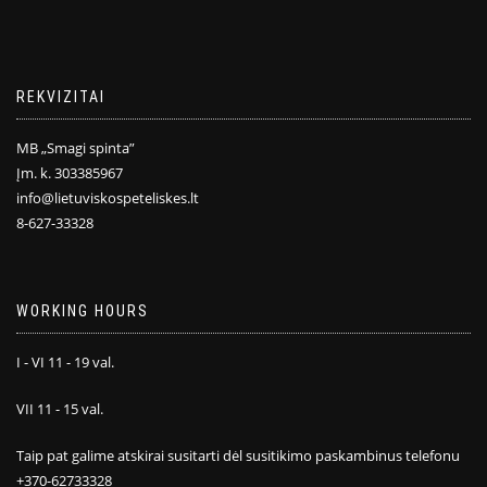
REKVIZITAI
MB „Smagi spinta”
Įm. k. 303385967
info@lietuviskospeteliskes.lt
8-627-33328
WORKING HOURS
I - VI 11 - 19 val.
VII 11 - 15 val.
Taip pat galime atskirai susitarti dėl susitikimo paskambinus telefonu
+370-62733328