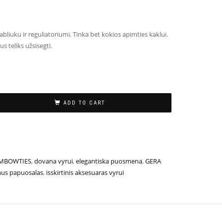
abliuku ir reguliatoriumi.
Tinka bet kokios apimties kaklui.
s teliks užsisegti.
ADD TO CART
MBOWTIES
,
dovana vyrui
,
elegantiska puosmena
,
GERA
us papuosalas
,
isskirtinis aksesuaras vyrui