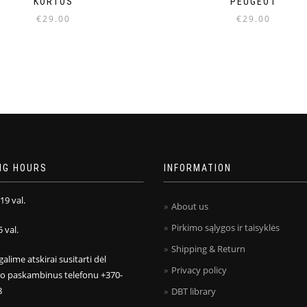
KORTOS
PEUGEOT
€
29.00
€
29.00
NG HOURS
INFORMATION
 19 val.
About us
Pirkimo sąlygos ir taisyklės
5 val.
Shipping & Return
galime atskirai susitarti dėl
Privacy policy
mo paskambinus telefonu +370-
8
DBT library