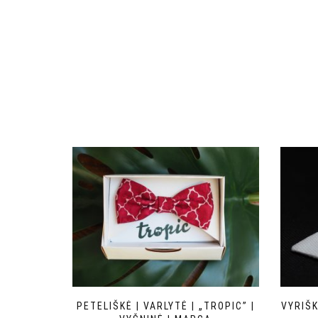
PETELIŠKĖ | VARLYTĖ | „TROPIC” |
VYRIŠK