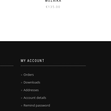
MOZAIKA
€
135.00
MY ACCOUNT
Orders
Downloads
Addresses
Account details
Remind password