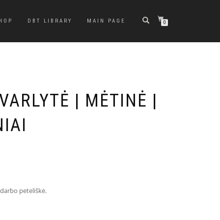
HOP
DBT LIBRARY
MAIN PAGE
0
 VARLYTĖ | MĖTINĖ |
IAI
 darbo peteliškė.