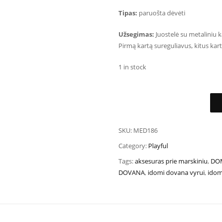
Tipas:
paruošta dėvėti
Užsegimas:
Juostelė su metaliniu k
Pirmą kartą sureguliavus, kitus kartu
1 in stock
SKU:
MED186
Category:
Playful
Tags:
aksesuras prie marskiniu
,
DO
DOVANA
,
idomi dovana vyrui
,
idom