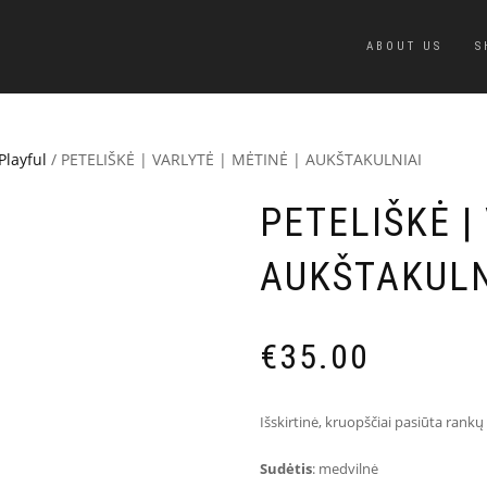
ABOUT US
S
Playful
/ PETELIŠKĖ | VARLYTĖ | MĖTINĖ | AUKŠTAKULNIAI
PETELIŠKĖ |
AUKŠTAKULN
€
35.00
Išskirtinė, kruopščiai pasiūta rankų
Sudėtis
: medvilnė