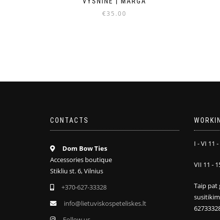
VYŠNINĖ | MARGA
€
35.00
CONTACTS
WORKI
I - VI 11 -
Dom Bow Ties
Accessories boutique
VII 11 - 1
Stikliu st. 6, Vilnius
Taip pat 
+370-627-33328
susitiki
info@lietuviskospeteliskes.lt
6273332
Follow us