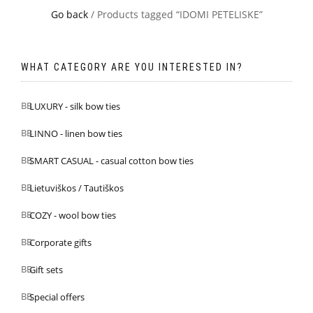
Go back
/ Products tagged “IDOMI PETELISKE”
WHAT CATEGORY ARE YOU INTERESTED IN?
LUXURY - silk bow ties
LINNO - linen bow ties
SMART CASUAL - casual cotton bow ties
Lietuviškos / Tautiškos
COZY - wool bow ties
Corporate gifts
Gift sets
Special offers