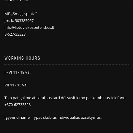
MB „Smagi spinta”
Įm. k. 303385967
info@lietuviskospeteliskes.lt
8-627-33328
WORKING HOURS
I - VI 11 - 19 val.
VII 11 - 15 val.
Taip pat galime atskirai susitarti dėl susitikimo paskambinus telefonu
+370-62733328
Įgyvendiname ir ypač skubius individualius užsakymus.