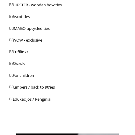
HIPSTER - wooden bow ties
Ascot ties
IMAGO upcycled ties
WOW - exclusive
Cufflinks
Shawls
For children
Jumpers / back to 90'ies
Edukacijos / Renginiai