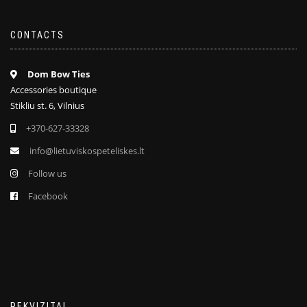
CONTACTS
Dom Bow Ties
Accessories boutique
Stikliu st. 6, Vilnius
+370-627-33328
info@lietuviskospeteliskes.lt
Follow us
Facebook
REKVIZITAI