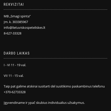
REKVIZITAI
MB „Smagi spinta”
Įm. k. 303385967
info@lietuviskospeteliskes.lt
8-627-33328
DARBO LAIKAS
I - VI 11 - 19 val.
VII 11 - 15 val.
Taip pat galime atskirai susitarti dėl susitikimo paskambinus telefonu
+370-62733328
Įgyvendiname ir ypač skubius individualius užsakymus.