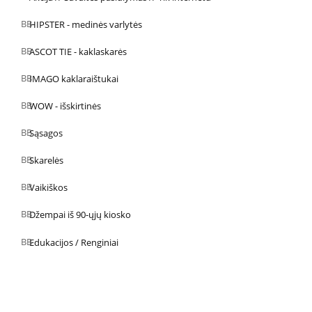
HIPSTER - medinės varlytės
ASCOT TIE - kaklaskarės
IMAGO kaklaraištukai
WOW - išskirtinės
Sąsagos
Skarelės
Vaikiškos
Džempai iš 90-ųjų kiosko
Edukacijos / Renginiai