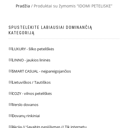
Pradžia
/ Produktai su žymomis “IDOMI PETELISKE”
SPUSTELĖKITE LABIAUSIAI DOMINANČIĄ
KATEGORIJĄ
LUXURY - šilko peteliškės
LINNO - jaukios lininės
SMART CASUAL - neįpareigojančios
Lietuviškos / Tautiškos
COZY - vilnos peteliškės
Verslo dovanos
Dovanų rinkiniai
Akcija // Savaitės pasiūlymas // Tik internetu