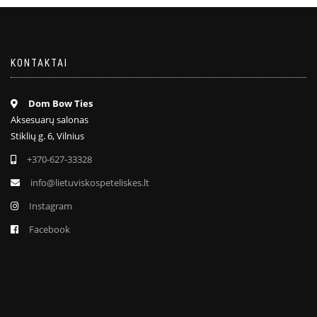
KONTAKTAI
Dom Bow Ties
Aksesuarų salonas
Stiklių g. 6, Vilnius
+370-627-33328
info@lietuviskospeteliskes.lt
Instagram
Facebook