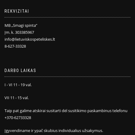
REKVIZITAI
MB „Smagi spinta”
Įm. k. 303385967
info@lietuviskospeteliskes.lt
8-627-33328
DARBO LAIKAS
I - VI 11 - 19 val.
VII 11 - 15 val.
Taip pat galime atskirai susitarti dėl susitikimo paskambinus telefonu
+370-62733328
Įgyvendiname ir ypač skubius individualius užsakymus.