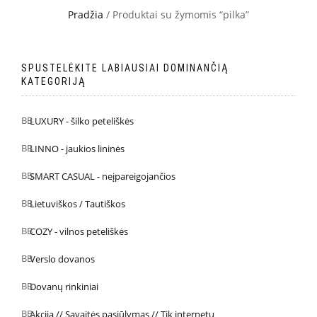
Pradžia
/ Produktai su žymomis “pilka”
SPUSTELĖKITE LABIAUSIAI DOMINANČIĄ
KATEGORIJĄ
LUXURY - šilko peteliškės
LINNO - jaukios lininės
SMART CASUAL - neįpareigojančios
Lietuviškos / Tautiškos
COZY - vilnos peteliškės
Verslo dovanos
Dovanų rinkiniai
Akcija // Savaitės pasiūlymas // Tik internetu