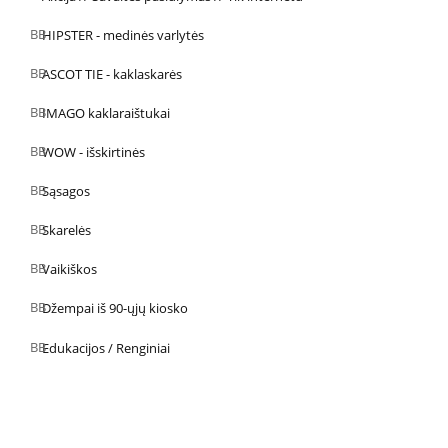
HIPSTER - medinės varlytės
ASCOT TIE - kaklaskarės
IMAGO kaklaraištukai
WOW - išskirtinės
Sąsagos
Skarelės
Vaikiškos
Džempai iš 90-ųjų kiosko
Edukacijos / Renginiai