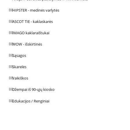
HIPSTER - medinės varlytės
ASCOT TIE - kaklaskarės
IMAGO kaklaraištukai
WOW - išskirtinės
Sąsagos
Skarelės
Vaikiškos
Džempai iš 90-ųjų kiosko
Edukacijos / Renginiai