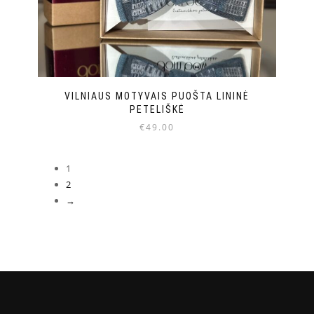
VILNIAUS MOTYVAIS PUOŠTA LININĖ
PETELIŠKĖ
€
49.00
1
2
→