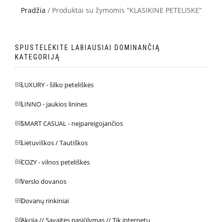
Pradžia
/ Produktai su žymomis “KLASIKINE PETELISKE”
SPUSTELĖKITE LABIAUSIAI DOMINANČIĄ
KATEGORIJĄ
LUXURY - šilko peteliškės
LINNO - jaukios lininės
SMART CASUAL - neįpareigojančios
Lietuviškos / Tautiškos
COZY - vilnos peteliškės
Verslo dovanos
Dovanų rinkiniai
Akcija // Savaitės pasiūlymas // Tik internetu