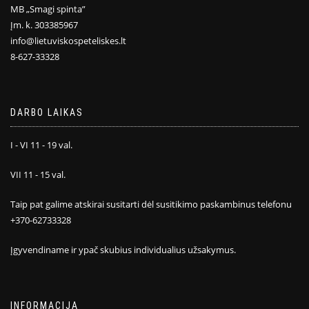
MB „Smagi spinta”
Įm. k. 303385967
info@lietuviskospeteliskes.lt
8-627-33328
DARBO LAIKAS
I - VI 11 - 19 val.
VII 11 - 15 val.
Taip pat galime atskirai susitarti dėl susitikimo paskambinus telefonu
+370-62733328
Įgyvendiname ir ypač skubius individualius užsakymus.
INFORMACIJA