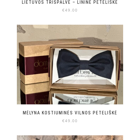
LIETUVOS TRISPALVĖ – LININĖ PETELIŠKĖ
€
49.00
MĖLYNA KOSTIUMINĖS VILNOS PETELIŠKĖ
€
49.00