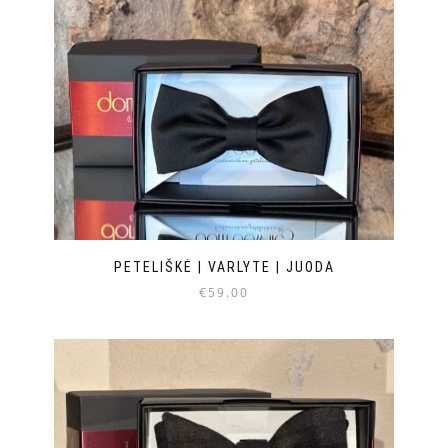
PETELIŠKĖ | VARLYTE | JUODA
€
59.00