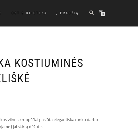
Ė
DBT BIBLIOTEKA
Į PRADŽIĄ
0
LKA KOSTIUMINĖS
ELIŠKĖ
škos vilnos kruopščiai pasiūta elegantiška rankų darbo
jame į jai skirtą dėžutę.