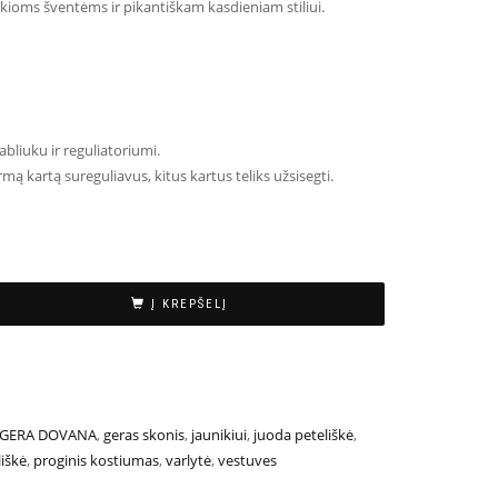
kioms šventėms ir pikantiškam kasdieniam stiliui.
abliuku ir reguliatoriumi.
rmą kartą sureguliavus, kitus kartus teliks užsisegti.
Į KREPŠELĮ
GERA DOVANA
,
geras skonis
,
jaunikiui
,
juoda peteliškė
,
liškė
,
proginis kostiumas
,
varlytė
,
vestuves