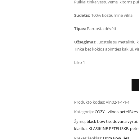
Puikiai tinka vestuvėms, kitoms pui
Sudėtis:
100% kostiuminė vilna
Tipas:
Paruošta dėvėti
Užsegimas:
Juostelė su metaliniu k
Tinka bet kokios apimties kaklui. Pi
Liko 1
Produkto kodas:
Vln02-1-1-1-1
Kategorija:
COZY - vilnos peteliškės
Žymų:
black bow tie
,
dovana vyrui
,
klasika
,
KLASIKINE PETELISKE
,
pete
Prekės ženklas:
Dom Bow Ties