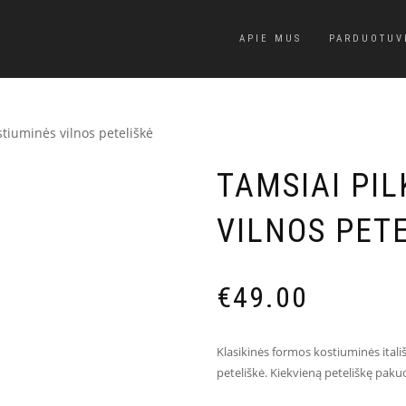
APIE MUS
PARDUOTUV
stiuminės vilnos peteliškė
TAMSIAI PI
VILNOS PET
€
49.00
Klasikinės formos kostiuminės itali
peteliškė. Kiekvieną peteliškę pakuo