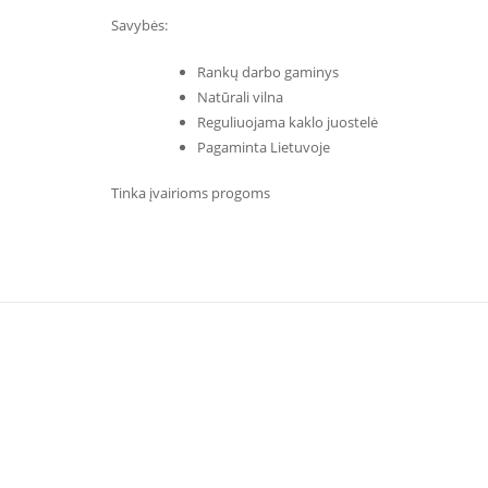
Savybės:
Rankų darbo gaminys
Natūrali vilna
Reguliuojama kaklo juostelė
Pagaminta Lietuvoje
Tinka įvairioms progoms