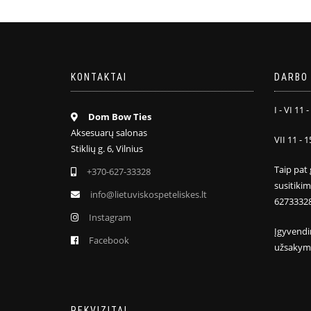
KONTAKTAI
DARBO 
I - VI 11 -
Dom Bow Ties
Aksesuarų salonas
VII 11 - 1
Stiklių g. 6, Vilnius
Taip pat 
+370-627-33328
susitiki
info@lietuviskospeteliskes.lt
6273332
Instagram
Įgyvendi
Facebook
užsakym
REKVIZITAI