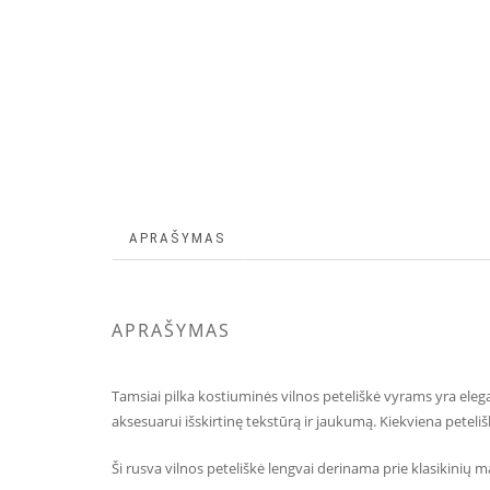
APRAŠYMAS
APRAŠYMAS
Tamsiai pilka kostiuminės vilnos peteliškė vyrams yra eleg
aksesuarui išskirtinę tekstūrą ir jaukumą. Kiekviena petel
Ši rusva vilnos peteliškė lengvai derinama prie klasikinių m