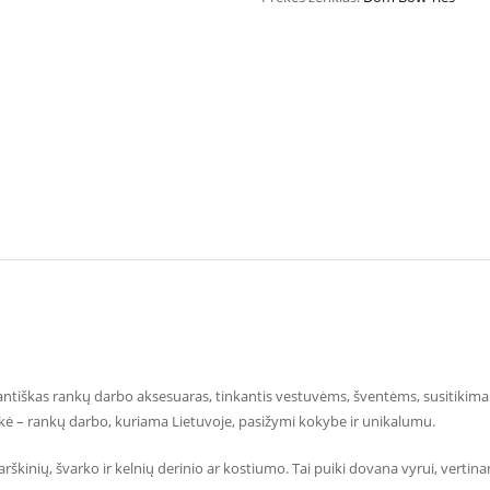
antiškas rankų darbo aksesuaras, tinkantis vestuvėms, šventėms, susitikimams
iškė – rankų darbo, kuriama Lietuvoje, pasižymi kokybe ir unikalumu.
arškinių, švarko ir kelnių derinio ar kostiumo. Tai puiki dovana vyrui, verti