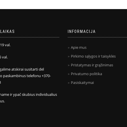
LAIKAS
INFORMACIJA
 19 val.
Apie mus
Pirkimo sąlygos ir taisyklės
5 val.
Pristatymas ir grąžinimas
galime atskirai susitarti dėl
Privatumo politika
mo paskambinus telefonu +370-
8
Pasiskaitymai
name ir ypač skubius individualius
us.