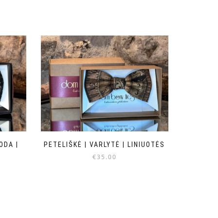
ODA |
PETELIŠKĖ | VARLYTĖ | LINIUOTĖS
€
35.00