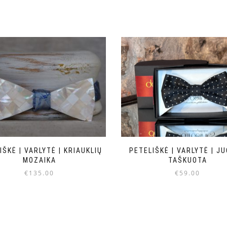
IŠKĖ | VARLYTĖ | KRIAUKLIŲ
PETELIŠKĖ | VARLYTĖ | JU
MOZAIKA
TAŠKUOTA
€
135.00
€
59.00