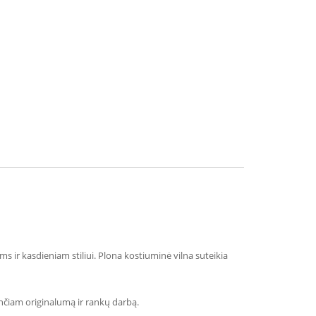
 ir kasdieniam stiliui. Plona kostiuminė vilna suteikia
nančiam originalumą ir rankų darbą.