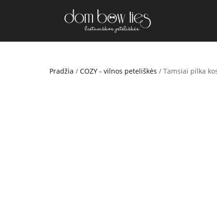
Pradžia
/
COZY - vilnos peteliškės
/ Tamsiai pilka ko