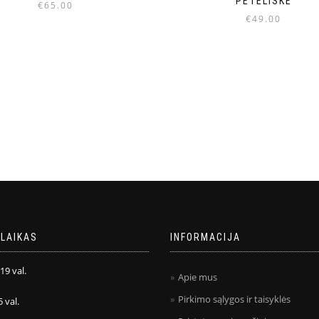
PETELIŠKĖ
€
65.00
€
49.00
LAIKAS
INFORMACIJA
 19 val.
Apie mus
Pirkimo sąlygos ir taisyklės
5 val.