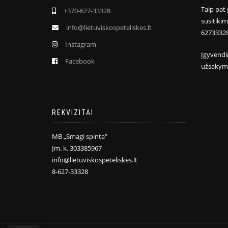
Taip pat 
+370-627-33328
susitiki
info@lietuviskospeteliskes.lt
6273332
Instagram
Įgyvendi
Facebook
užsakym
REKVIZITAI
MB „Smagi spinta”
Įm. k. 303385967
info@lietuviskospeteliskes.lt
8-627-33328