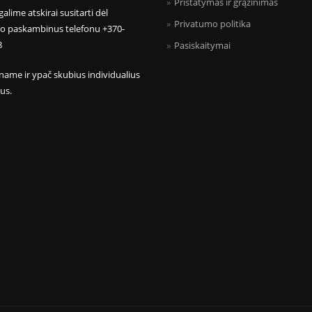
Pristatymas ir grąžinimas
galime atskirai susitarti dėl
Privatumo politika
mo paskambinus telefonu +370-
8
Pasiskaitymai
name ir ypač skubius individualius
us.