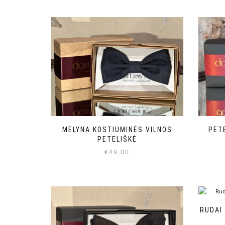
MĖLYNA KOSTIUMINĖS VILNOS
PETE
PETELIŠKĖ
€
49.00
RUDAI