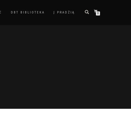
Ė
DBT BIBLIOTEKA
Į PRADŽIĄ
0