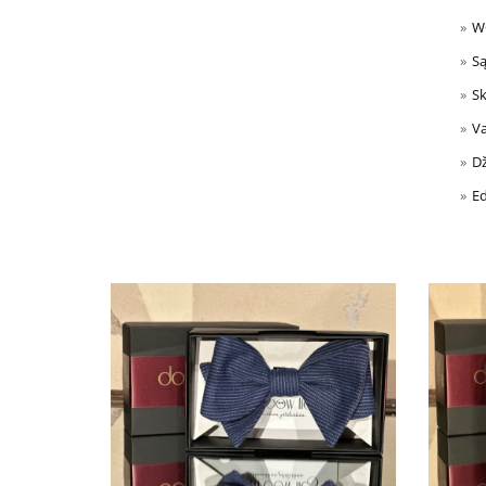
WO
S
Sk
Va
Dž
Ed