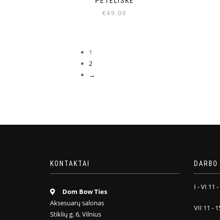
PETELIŠKĖ
€
49.00
1
2
→
KONTAKTAI
DARBO 
I - VI 11 -
Dom Bow Ties
Aksesuarų salonas
VII 11 - 1
Stiklių g. 6, Vilnius