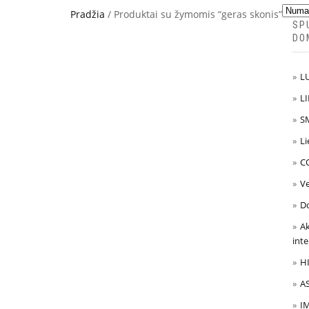
Pradžia
/ Produktai su žymomis “geras skonis”
SP
DO
LU
LI
SM
Li
CO
V
Do
Ak
int
HI
AS
IM