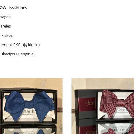
W - išskirtinės
ąsagos
arelės
ikiškos
empai iš 90-ųjų kiosko
ukacijos / Renginiai