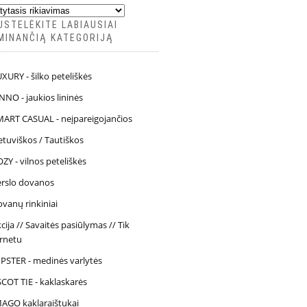
USTELĖKITE LABIAUSIAI
MINANČIĄ KATEGORIJĄ
XURY - šilko peteliškės
NNO - jaukios lininės
ART CASUAL - neįpareigojančios
etuviškos / Tautiškos
ZY - vilnos peteliškės
erslo dovanos
vanų rinkiniai
cija // Savaitės pasiūlymas // Tik
ernetu
PSTER - medinės varlytės
COT TIE - kaklaskarės
AGO kaklaraištukai