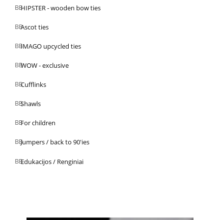
HIPSTER - wooden bow ties
Ascot ties
IMAGO upcycled ties
WOW - exclusive
Cufflinks
Shawls
For children
Jumpers / back to 90'ies
Edukacijos / Renginiai