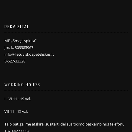
REKVIZITAI
MB „Smagi spinta”
Įm. k. 303385967
info@lietuviskospeteliskes.lt
8-627-33328
WORKING HOURS
I - VI 11 - 19 val.
VII 11 - 15 val.
Taip pat galime atskirai susitarti dėl susitikimo paskambinus telefonu
+370-62733328