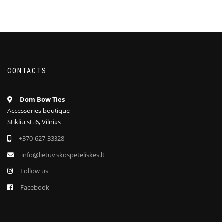
CONTACTS
Dom Bow Ties
Accessories boutique
Stikliu st. 6, Vilnius
+370-627-33328
info@lietuviskospeteliskes.lt
Follow us
Facebook