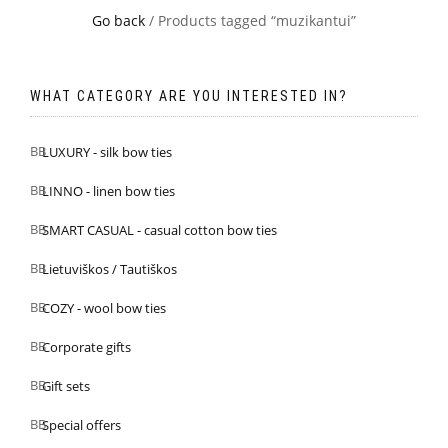
Go back
/ Products tagged “muzikantui”
WHAT CATEGORY ARE YOU INTERESTED IN?
LUXURY - silk bow ties
LINNO - linen bow ties
SMART CASUAL - casual cotton bow ties
Lietuviškos / Tautiškos
COZY - wool bow ties
Corporate gifts
Gift sets
Special offers