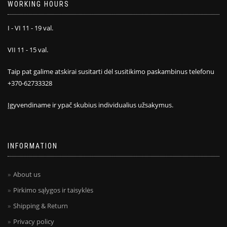
WORKING HOURS
I - VI 11 - 19 val.
VII 11 - 15 val.
Taip pat galime atskirai susitarti dėl susitikimo paskambinus telefonu
+370-62733328
Įgyvendiname ir ypač skubius individualius užsakymus.
INFORMATION
About us
Pirkimo sąlygos ir taisyklės
Shipping & Return
Privacy policy