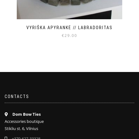
VYRIŠKA APYRANKĖ // LABRADORITAS
€
29.00
CONTACTS
Dom Bow Ties
Accessories boutique
Stikliu st. 6, Vilnius
+370-627-33328