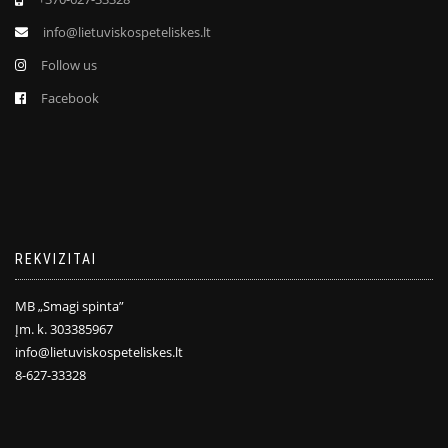
info@lietuviskospeteliskes.lt
Follow us
Facebook
REKVIZITAI
MB „Smagi spinta”
Įm. k. 303385967
info@lietuviskospeteliskes.lt
8-627-33328