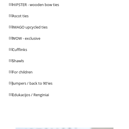
HIPSTER - wooden bow ties
Ascot ties
IMAGO upcycled ties
WOW - exclusive
Cufflinks
Shawls
For children
Jumpers / back to 90'ies
Edukacijos / Renginiai