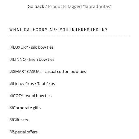
Go back
/ Products tagged “labradoritas”
WHAT CATEGORY ARE YOU INTERESTED IN?
LUXURY - silk bow ties
LINNO - linen bow ties
SMART CASUAL - casual cotton bow ties
Lietuviškos / Tautiškos
COZY - wool bow ties
Corporate gifts
Gift sets
Special offers