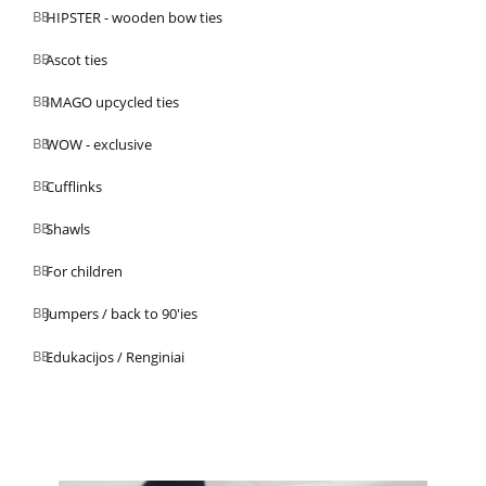
HIPSTER - wooden bow ties
Ascot ties
IMAGO upcycled ties
WOW - exclusive
Cufflinks
Shawls
For children
Jumpers / back to 90'ies
Edukacijos / Renginiai