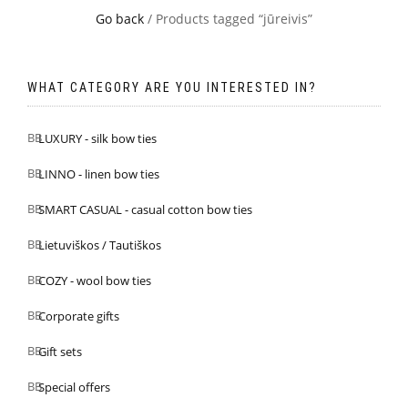
Go back
/ Products tagged “jūreivis”
WHAT CATEGORY ARE YOU INTERESTED IN?
LUXURY - silk bow ties
LINNO - linen bow ties
SMART CASUAL - casual cotton bow ties
Lietuviškos / Tautiškos
COZY - wool bow ties
Corporate gifts
Gift sets
Special offers