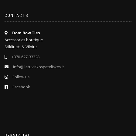
CONTACTS
Dom Bow Ties
Accessories boutique
Stikliu st. 6, Vilnius
+370-627-33328
info@lietuviskospeteliskes.lt
Follow us
Facebook
REKVIZITAI