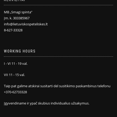
MB „Smagi spinta”
Įm. k. 303385967
info@lietuviskospeteliskes.lt
8-627-33328
WORKING HOURS
I - VI 11 - 19 val.
VII 11 - 15 val.
Taip pat galime atskirai susitarti dėl susitikimo paskambinus telefonu
+370-62733328
Įgyvendiname ir ypač skubius individualius užsakymus.