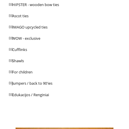
HIPSTER - wooden bow ties
Ascot ties
IMAGO upcycled ties
WOW - exclusive
Cufflinks
Shawls
For children
Jumpers / back to 90'ies
Edukacijos / Renginiai