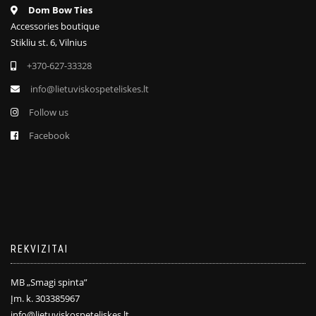
Dom Bow Ties
Accessories boutique
Stikliu st. 6, Vilnius
+370-627-33328
info@lietuviskospeteliskes.lt
Follow us
Facebook
REKVIZITAI
MB „Smagi spinta”
Įm. k. 303385967
info@lietuviskospeteliskes.lt