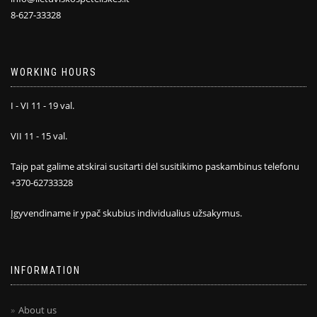
8-627-33328
WORKING HOURS
I - VI 11 - 19 val.
VII 11 - 15 val.
Taip pat galime atskirai susitarti dėl susitikimo paskambinus telefonu
+370-62733328
Įgyvendiname ir ypač skubius individualius užsakymus.
INFORMATION
About us