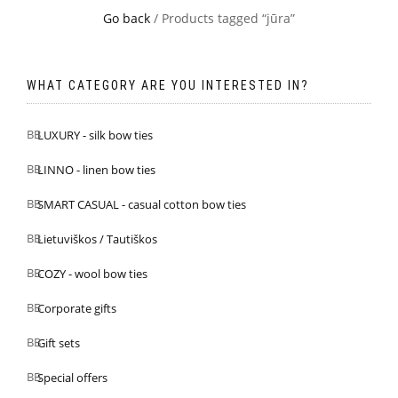
Go back
/ Products tagged “jūra”
WHAT CATEGORY ARE YOU INTERESTED IN?
LUXURY - silk bow ties
LINNO - linen bow ties
SMART CASUAL - casual cotton bow ties
Lietuviškos / Tautiškos
COZY - wool bow ties
Corporate gifts
Gift sets
Special offers