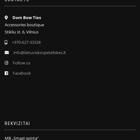
Dom Bow Ties
Accessories boutique
Stikliu st. 6, Vilnius
+370-627-33328
info@lietuviskospeteliskes.lt
Follow us
Facebook
REKVIZITAI
MB „Smagi spinta”