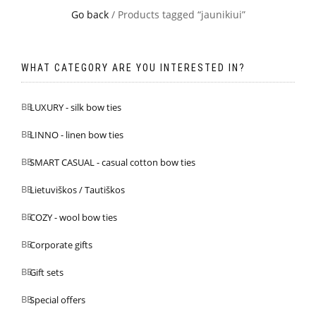
Go back
/ Products tagged “jaunikiui”
WHAT CATEGORY ARE YOU INTERESTED IN?
LUXURY - silk bow ties
LINNO - linen bow ties
SMART CASUAL - casual cotton bow ties
Lietuviškos / Tautiškos
COZY - wool bow ties
Corporate gifts
Gift sets
Special offers