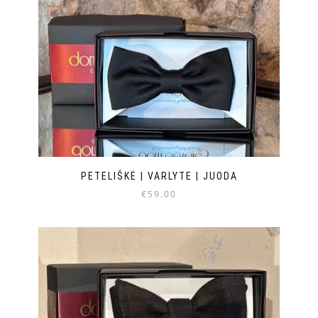
PETELIŠKĖ | VARLYTE | JUODA
€
59.00