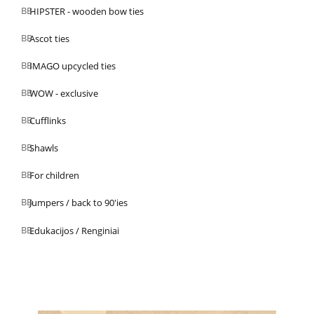
HIPSTER - wooden bow ties
Ascot ties
IMAGO upcycled ties
WOW - exclusive
Cufflinks
Shawls
For children
Jumpers / back to 90'ies
Edukacijos / Renginiai