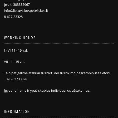
Įm. k. 303385967
info@lietuviskospeteliskes.lt
8-627-33328
WORKING HOURS
I - VI 11 - 19 val.
VII 11 - 15 val.
Taip pat galime atskirai susitarti dėl susitikimo paskambinus telefonu
+370-62733328
Įgyvendiname ir ypač skubius individualius užsakymus.
INFORMATION