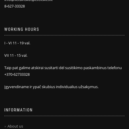
8-627-33328
WORKING HOURS
I - VI 11 - 19 val.
VII 11 - 15 val.
Taip pat galime atskirai susitarti dėl susitikimo paskambinus telefonu
+370-62733328
Įgyvendiname ir ypač skubius individualius užsakymus.
INFORMATION
About us