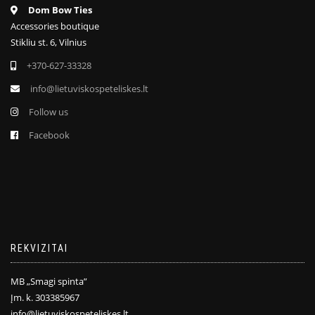
Dom Bow Ties
Accessories boutique
Stikliu st. 6, Vilnius
+370-627-33328
info@lietuviskospeteliskes.lt
Follow us
Facebook
REKVIZITAI
MB „Smagi spinta”
Įm. k. 303385967
info@lietuviskospeteliskes.lt