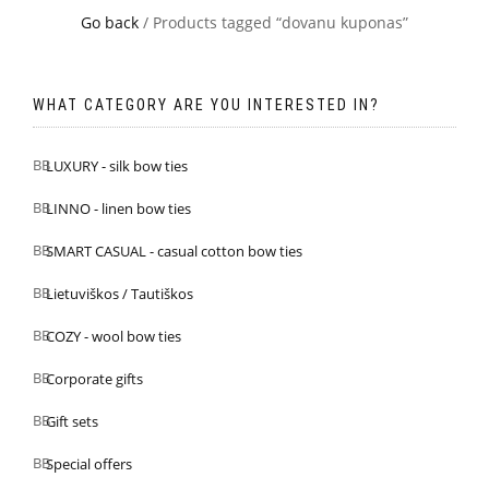
Go back
/ Products tagged “dovanu kuponas”
WHAT CATEGORY ARE YOU INTERESTED IN?
LUXURY - silk bow ties
LINNO - linen bow ties
SMART CASUAL - casual cotton bow ties
Lietuviškos / Tautiškos
COZY - wool bow ties
Corporate gifts
Gift sets
Special offers