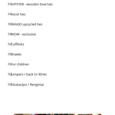
HIPSTER - wooden bow ties
Ascot ties
IMAGO upcycled ties
WOW - exclusive
Cufflinks
Shawls
For children
Jumpers / back to 90'ies
Edukacijos / Renginiai