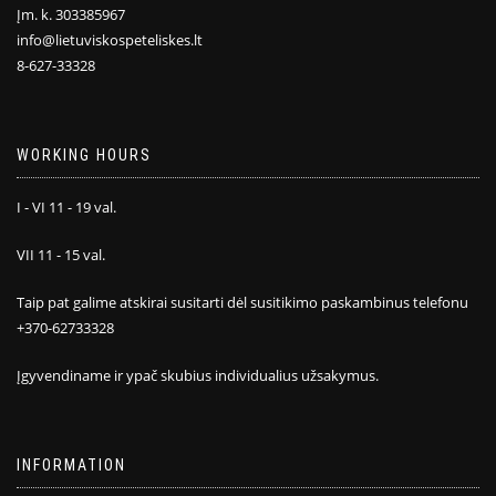
Įm. k. 303385967
info@lietuviskospeteliskes.lt
8-627-33328
WORKING HOURS
I - VI 11 - 19 val.
VII 11 - 15 val.
Taip pat galime atskirai susitarti dėl susitikimo paskambinus telefonu
+370-62733328
Įgyvendiname ir ypač skubius individualius užsakymus.
INFORMATION