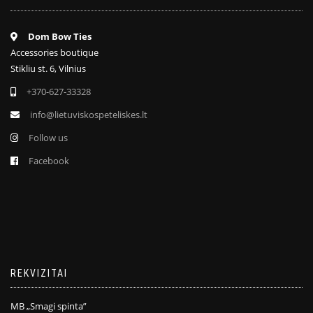
Dom Bow Ties
Accessories boutique
Stikliu st. 6, Vilnius
+370-627-33328
info@lietuviskospeteliskes.lt
Follow us
Facebook
REKVIZITAI
MB „Smagi spinta”