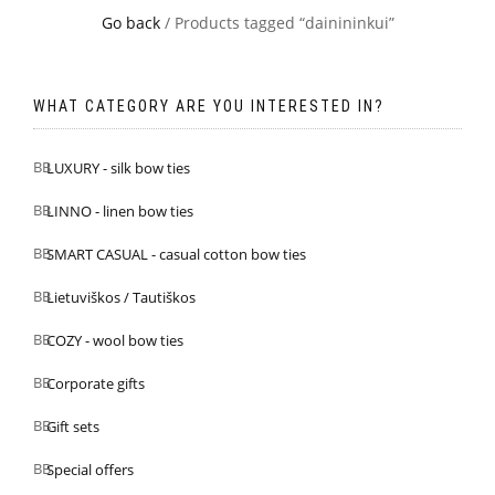
Go back
/ Products tagged “dainininkui”
WHAT CATEGORY ARE YOU INTERESTED IN?
LUXURY - silk bow ties
LINNO - linen bow ties
SMART CASUAL - casual cotton bow ties
Lietuviškos / Tautiškos
COZY - wool bow ties
Corporate gifts
Gift sets
Special offers