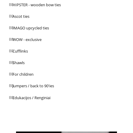
HIPSTER - wooden bow ties
Ascot ties
IMAGO upcycled ties
WOW - exclusive
Cufflinks
Shawls
For children
Jumpers / back to 90'ies
Edukacijos / Renginiai