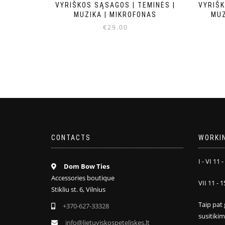
VYRIŠKOS SĄSAGOS | TEMINĖS |
VYRIŠK
MUZIKA | MIKROFONAS
MUZ
€
29.00
CONTACTS
WORKI
I - VI 11 -
Dom Bow Ties
Accessories boutique
VII 11 - 1
Stikliu st. 6, Vilnius
Taip pat 
+370-627-33328
susitiki
info@lietuviskospeteliskes.lt