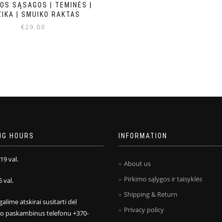
OS SĄSAGOS | TEMINĖS |
IKA | SMUIKO RAKTAS
€
29.00
NG HOURS
INFORMATION
 19 val.
About us
Pirkimo sąlygos ir taisyklės
5 val.
Shipping & Return
galime atskirai susitarti dėl
Privacy policy
mo paskambinus telefonu +370-