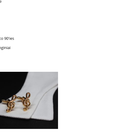
e
to 90'ies
nginiai