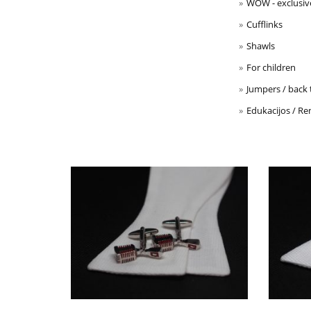
WOW - exclusiv
Cufflinks
Shawls
For children
Jumpers / back 
Edukacijos / Re