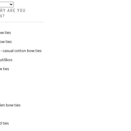
RY ARE YOU
N?
ow ties
ow ties
 casual cotton bow ties
autiškos
 ties
en bow ties
 ties