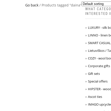
Go back
/ Products tagged “daina”
WHAT CATEGO
INTERESTED I
LUXURY - silk b
LINNO - linen b
SMART CASUAL -
Lietuviškos / T
COZY - wool bow
Corporate gifts
Gift sets
Special offers
HIPSTER - wood
Ascot ties
IMAGO upcycled