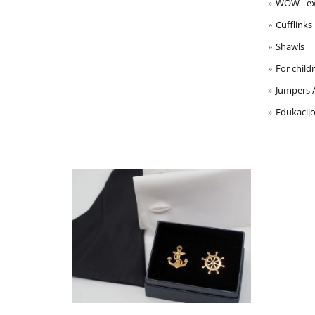
WOW - ex
Cufflinks
Shawls
For child
Jumpers /
Edukacijo