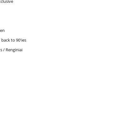
clusive
ren
 back to 90'ies
s / Renginiai