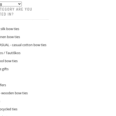
TEGORY ARE YOU
TED IN?
silk bow ties
inen bow ties
SUAL - casual cotton bow ties
os / Tautiškos
ol bow ties
 gifts
ffers
- wooden bow ties
s
cycled ties