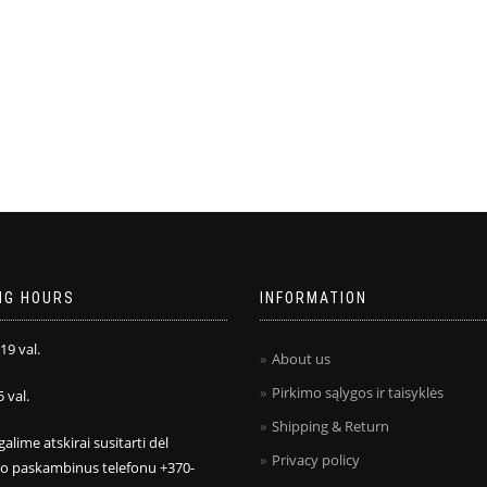
NG HOURS
INFORMATION
 19 val.
About us
Pirkimo sąlygos ir taisyklės
5 val.
Shipping & Return
galime atskirai susitarti dėl
Privacy policy
mo paskambinus telefonu +370-