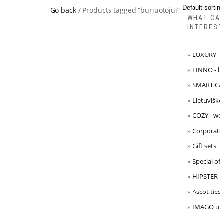
Go back
/ Products tagged “būriuotojui”
WHAT CA
INTERES
LUXURY - 
LINNO - l
SMART CA
Lietuvišk
COZY - wo
Corporate
Gift sets
Special o
HIPSTER 
Ascot tie
IMAGO up