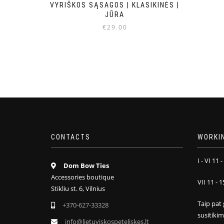
VYRIŠKOS SĄSAGOS | KLASIKINĖS |
JŪRA
€
29.00
CONTACTS
WORKI
I - VI 11 -
Dom Bow Ties
Accessories boutique
VII 11 - 1
Stikliu st. 6, Vilnius
Taip pat 
+370-627-33328
susitiki
info@lietuviskospeteliskes.lt