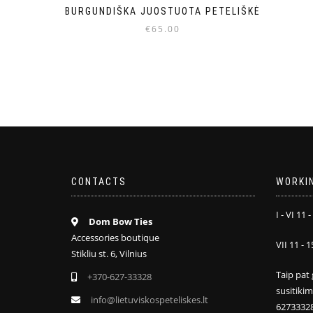
BURGUNDIŠKA JUOSTUOTA PETELIŠKĖ
€
65.00
CONTACTS
WORKI
I - VI 11 -
Dom Bow Ties
Accessories boutique
VII 11 - 1
Stikliu st. 6, Vilnius
Taip pat 
+370-627-33328
susitiki
info@lietuviskospeteliskes.lt
6273332