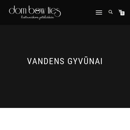
TOGGLE
0
NAVIGATION
VANDENS GYVŪNAI