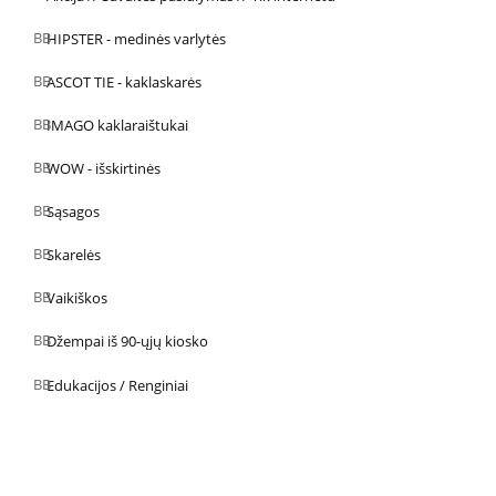
HIPSTER - medinės varlytės
ASCOT TIE - kaklaskarės
IMAGO kaklaraištukai
WOW - išskirtinės
Sąsagos
Skarelės
Vaikiškos
Džempai iš 90-ųjų kiosko
Edukacijos / Renginiai