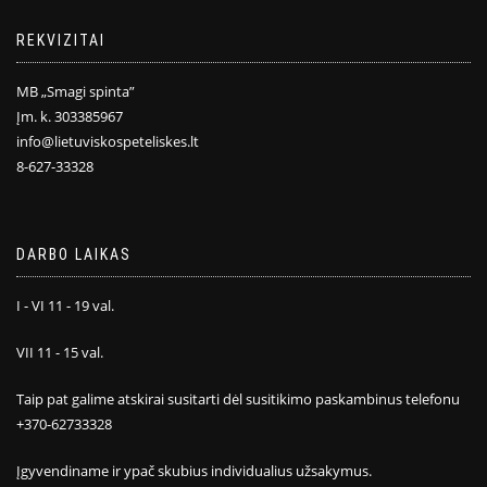
REKVIZITAI
MB „Smagi spinta”
Įm. k. 303385967
info@lietuviskospeteliskes.lt
8-627-33328
DARBO LAIKAS
I - VI 11 - 19 val.
VII 11 - 15 val.
Taip pat galime atskirai susitarti dėl susitikimo paskambinus telefonu
+370-62733328
Įgyvendiname ir ypač skubius individualius užsakymus.