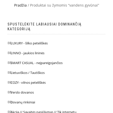
Pradžia
/ Produktai su žymomis “vandens gyvūnai”
SPUSTELĖKITE LABIAUSIAI DOMINANČIĄ
KATEGORIJĄ
LUXURY - šilko peteliškės
LINNO - jaukios lininės
SMART CASUAL - neįpareigojančios
Lietuviškos / Tautiškos
COZY - vilnos peteliškės
Verslo dovanos
Dovanų rinkiniai
Akcija // Savaitės pasiūlymas // Tik internetu