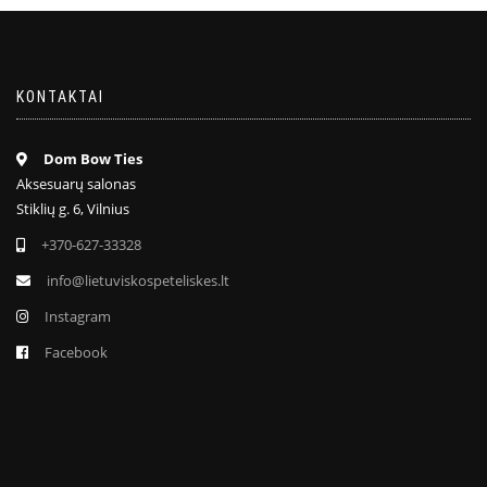
KONTAKTAI
Dom Bow Ties
Aksesuarų salonas
Stiklių g. 6, Vilnius
+370-627-33328
info@lietuviskospeteliskes.lt
Instagram
Facebook