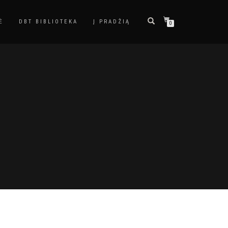
Ė
DBT BIBLIOTEKA
Į PRADŽIĄ
0