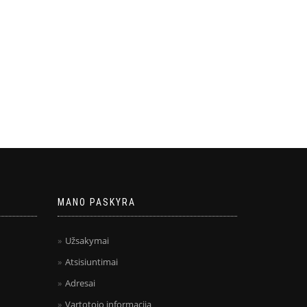
MANO PASKYRA
Užsakymai
Atsisiuntimai
Adresai
Vartotojo informacija