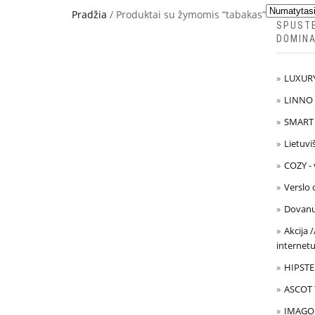
Pradžia
/ Produktai su žymomis “tabakas”
SPUSTE
DOMINA
LUXURY 
LINNO -
SMART 
Lietuvi
COZY - 
Verslo
Dovanų 
Akcija 
internet
HIPSTER
ASCOT T
IMAGO 