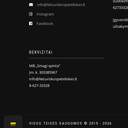
susitiki
info@lietuviskospeteliskes.lt
6273332
Instagram
Įgyvendi
Facebook
užsakym
REKVIZITAI
MB „Smagi spinta”
Įm. k. 303385967
info@lietuviskospeteliskes.lt
8-627-33328
VISOS TEISĖS SAUGOMOS © 2019 - 2026