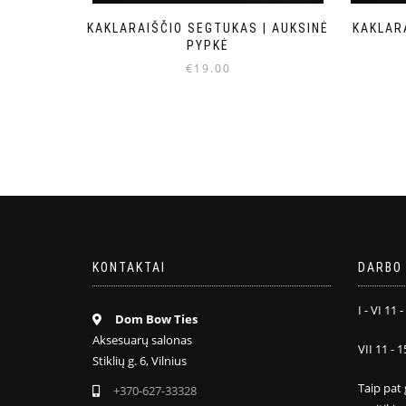
KAKLARAIŠČIO SEGTUKAS | AUKSINĖ
KAKLAR
PYPKĖ
€
19.00
KONTAKTAI
DARBO 
I - VI 11 -
Dom Bow Ties
Aksesuarų salonas
VII 11 - 1
Stiklių g. 6, Vilnius
Taip pat 
+370-627-33328