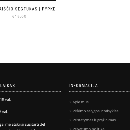
AIŠČIO SEGTUKAS | PYPKĖ
€
19.00
LAIKAS
INFORMACIJA
 19 val.
Apie mus
Pirkimo sąlygos ir taisyklės
5 val.
Pristatymas ir grąžinimas
galime atskirai susitarti dėl
Privatumo politika