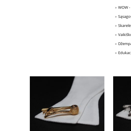
WOW - i
Sąsago
Skarelė
Vaikišk
Džempai
Edukaci