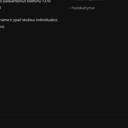
mo paskambinus telefonu +370-
8
Pasiskaitymai
name ir ypač skubius individualius
us.