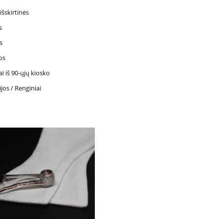
šskirtinės
s
s
os
 iš 90-ųjų kiosko
jos / Renginiai