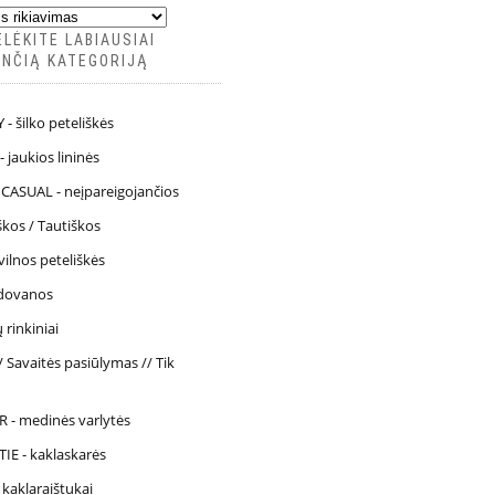
LĖKITE LABIAUSIAI
NČIĄ KATEGORIJĄ
- šilko peteliškės
 jaukios lininės
CASUAL - neįpareigojančios
škos / Tautiškos
vilnos peteliškės
 dovanos
rinkiniai
// Savaitės pasiūlymas // Tik
u
 - medinės varlytės
IE - kaklaskarės
kaklaraištukai