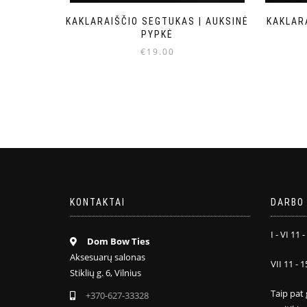
KAKLARAIŠČIO SEGTUKAS | AUKSINĖ
KAKLAR
PYPKĖ
€
19.00
KONTAKTAI
DARBO 
I - VI 11 -
Dom Bow Ties
Aksesuarų salonas
VII 11 - 1
Stiklių g. 6, Vilnius
Taip pat 
+370-627-33328