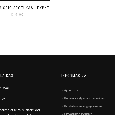
AIŠČIO SEGTUKAS | PYPKĖ
€
19.00
LAIKAS
INFORMACIJA
 19 val.
Apie mus
Pirkimo sąlygos ir taisyklės
5 val.
Pristatymas ir grąžinimas
galime atskirai susitarti dėl
Privatumo politika