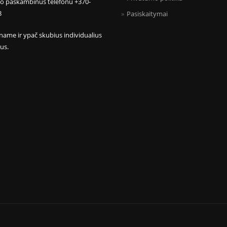
mo paskambinus telefonu +370-
8
Pasiskaitymai
name ir ypač skubius individualius
us.