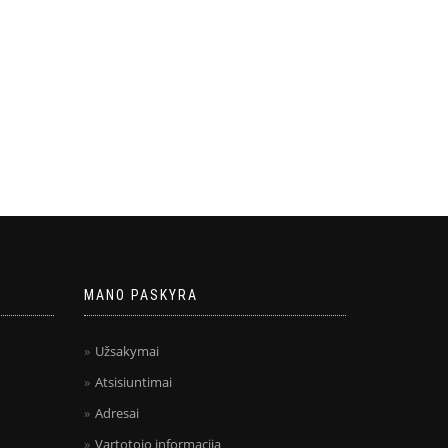
MANO PASKYRA
Užsakymai
Atsisiuntimai
Adresai
Vartotojo informacija