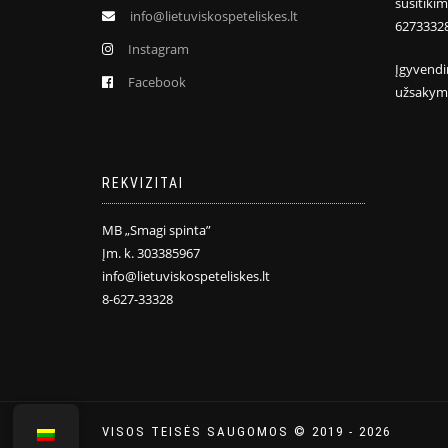
susitiki
info@lietuviskospeteliskes.lt
6273332
Instagram
Įgyvendi
Facebook
užsakym
REKVIZITAI
MB „Smagi spinta”
Įm. k. 303385967
info@lietuviskospeteliskes.lt
8-627-33328
VISOS TEISĖS SAUGOMOS © 2019 - 2026