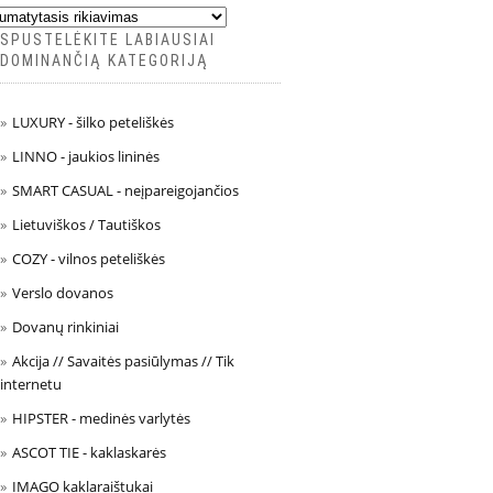
SPUSTELĖKITE LABIAUSIAI
DOMINANČIĄ KATEGORIJĄ
LUXURY - šilko peteliškės
LINNO - jaukios lininės
SMART CASUAL - neįpareigojančios
Lietuviškos / Tautiškos
COZY - vilnos peteliškės
Verslo dovanos
Dovanų rinkiniai
Akcija // Savaitės pasiūlymas // Tik
internetu
HIPSTER - medinės varlytės
ASCOT TIE - kaklaskarės
IMAGO kaklaraištukai