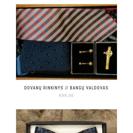
DOVANŲ RINKINYS // BANGŲ VALDOVAS
€
99.00