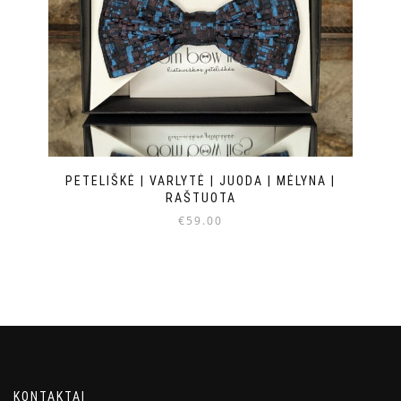
PETELIŠKĖ | VARLYTĖ | JUODA | MĖLYNA |
RAŠTUOTA
€
59.00
KONTAKTAI