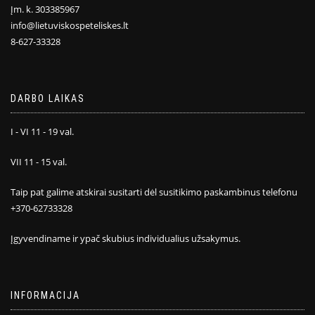
Įm. k. 303385967
info@lietuviskospeteliskes.lt
8-627-33328
DARBO LAIKAS
I - VI 11 - 19 val.
VII 11 - 15 val.
Taip pat galime atskirai susitarti dėl susitikimo paskambinus telefonu
+370-62733328
Įgyvendiname ir ypač skubius individualius užsakymus.
INFORMACIJA