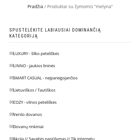
Pradžia
/ Produktai su žymomis “melyna”
SPUSTELĖKITE LABIAUSIAI DOMINANČIĄ
KATEGORIJĄ
LUXURY - šilko peteliškės
LINNO - jaukios lininės
SMART CASUAL - neįpareigojančios
Lietuviškos / Tautiškos
COZY - vilnos peteliškės
Verslo dovanos
Dovanų rinkiniai
Akcija // Savaitės pasiūlymas // Tik internetu