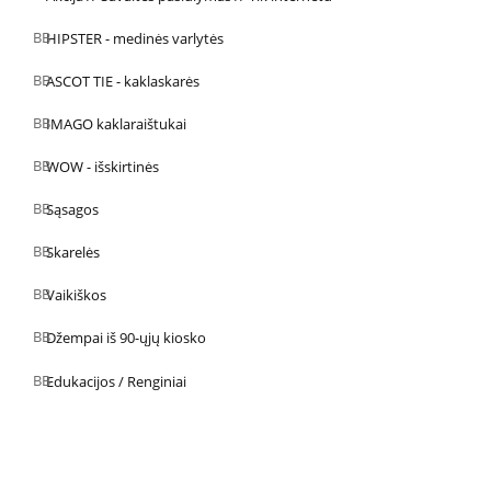
HIPSTER - medinės varlytės
ASCOT TIE - kaklaskarės
IMAGO kaklaraištukai
WOW - išskirtinės
Sąsagos
Skarelės
Vaikiškos
Džempai iš 90-ųjų kiosko
Edukacijos / Renginiai