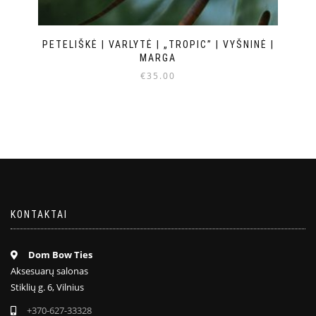
PETELIŠKĖ | VARLYTĖ | „TROPIC” | VYŠNINĖ |
MARGA
€
35.00
KONTAKTAI
Dom Bow Ties
Aksesuarų salonas
Stiklių g. 6, Vilnius
+370-627-33328