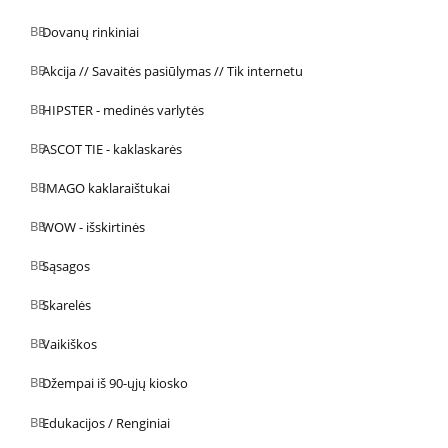
Dovanų rinkiniai
Akcija // Savaitės pasiūlymas // Tik internetu
HIPSTER - medinės varlytės
ASCOT TIE - kaklaskarės
IMAGO kaklaraištukai
WOW - išskirtinės
Sąsagos
Skarelės
Vaikiškos
Džempai iš 90-ųjų kiosko
Edukacijos / Renginiai