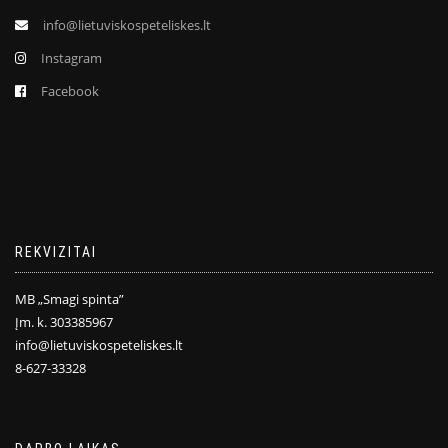
info@lietuviskospeteliskes.lt
Instagram
Facebook
REKVIZITAI
MB „Smagi spinta”
Įm. k. 303385967
info@lietuviskospeteliskes.lt
8-627-33328