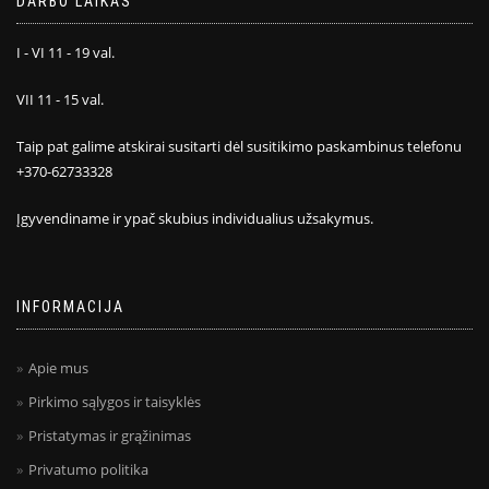
DARBO LAIKAS
I - VI 11 - 19 val.
VII 11 - 15 val.
Taip pat galime atskirai susitarti dėl susitikimo paskambinus telefonu
+370-62733328
Įgyvendiname ir ypač skubius individualius užsakymus.
INFORMACIJA
Apie mus
Pirkimo sąlygos ir taisyklės
Pristatymas ir grąžinimas
Privatumo politika