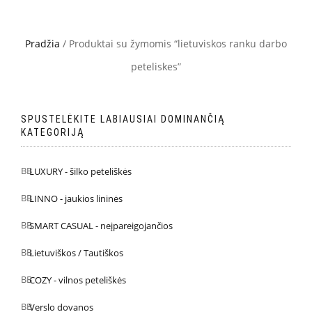
Pradžia
/ Produktai su žymomis “lietuviskos ranku darbo
peteliskes”
SPUSTELĖKITE LABIAUSIAI DOMINANČIĄ
KATEGORIJĄ
LUXURY - šilko peteliškės
LINNO - jaukios lininės
SMART CASUAL - neįpareigojančios
Lietuviškos / Tautiškos
COZY - vilnos peteliškės
Verslo dovanos