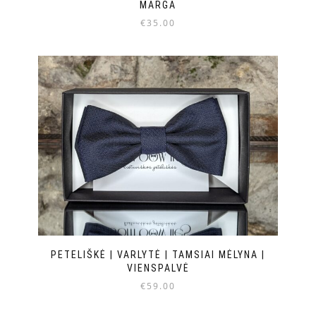
MARGA
€
35.00
PETELIŠKĖ | VARLYTĖ | TAMSIAI MĖLYNA |
VIENSPALVĖ
€
59.00