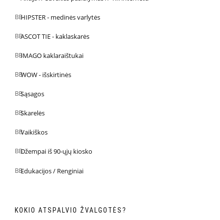
HIPSTER - medinės varlytės
ASCOT TIE - kaklaskarės
IMAGO kaklaraištukai
WOW - išskirtinės
Sąsagos
Skarelės
Vaikiškos
Džempai iš 90-ųjų kiosko
Edukacijos / Renginiai
KOKIO ATSPALVIO ŽVALGOTĖS?