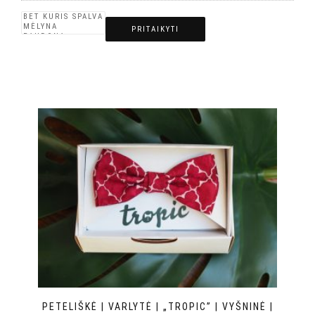
PRITAIKYTI
PETELIŠKĖ | VARLYTĖ | „TROPIC” | VYŠNINĖ |