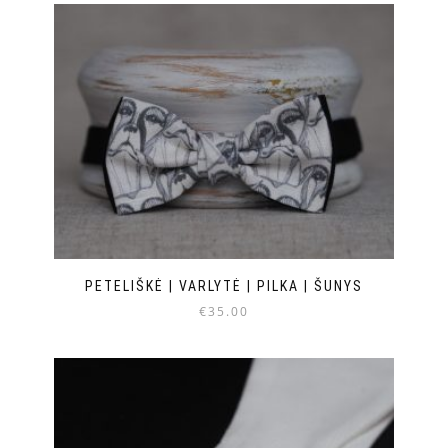
PETELIŠKĖ | VARLYTĖ | PILKA | ŠUNYS
€
35.00