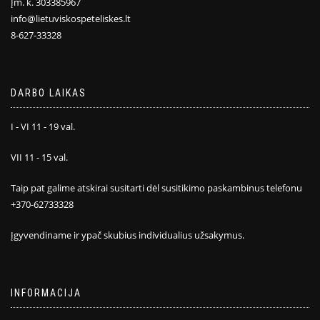
Įm. k. 303385967
info@lietuviskospeteliskes.lt
8-627-33328
DARBO LAIKAS
I - VI 11 - 19 val.
VII 11 - 15 val.
Taip pat galime atskirai susitarti dėl susitikimo paskambinus telefonu
+370-62733328
Įgyvendiname ir ypač skubius individualius užsakymus.
INFORMACIJA