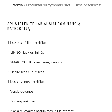
Pradžia
/ Produktai su žymomis “lietuviskos peteliskes”
SPUSTELĖKITE LABIAUSIAI DOMINANČIĄ
KATEGORIJĄ
LUXURY - šilko peteliškės
LINNO - jaukios lininės
SMART CASUAL - neįpareigojančios
Lietuviškos / Tautiškos
COZY - vilnos peteliškės
Verslo dovanos
Dovanų rinkiniai
Akcija // Savaitės pasiūlymas // Tik internetu