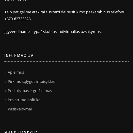
Taip pat galime atskirai susitarti dėl susitikimo paskambinus telefonu
+370-62733328
Įgyvendiname ir ypač skubius individualius užsakymus.
INFORMACIJA
Apie mus
Pirkimo sąlygos ir taisyklės
Pristatymas ir grąžinimas
Privatumo politika
Pasiskaitymai
MANO PASKYRA