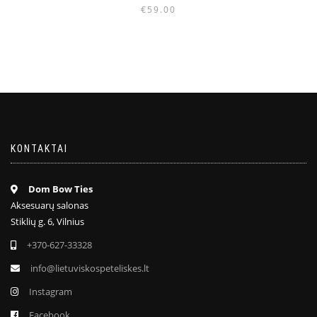
€
59.00
KONTAKTAI
Dom Bow Ties
Aksesuarų salonas
Stiklių g. 6, Vilnius
+370-627-33328
info@lietuviskospeteliskes.lt
Instagram
Facebook