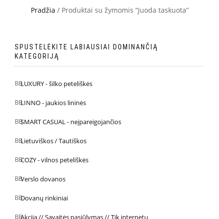
Pradžia
/ Produktai su žymomis “Juoda taskuota”
SPUSTELĖKITE LABIAUSIAI DOMINANČIĄ
KATEGORIJĄ
LUXURY - šilko peteliškės
LINNO - jaukios lininės
SMART CASUAL - neįpareigojančios
Lietuviškos / Tautiškos
COZY - vilnos peteliškės
Verslo dovanos
Dovanų rinkiniai
Akcija // Savaitės pasiūlymas // Tik internetu