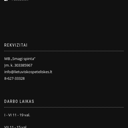
REKVIZITAI
MB „Smagi spinta”
Įm. k. 303385967
info@lietuviskospeteliskes.lt
8-627-33328
DARBO LAIKAS
I - VI 11 - 19 val.
VII 11 - 15 val.