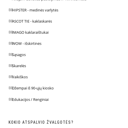
HIPSTER - medinės varlytės
ASCOT TIE - kaklaskarės
IMAGO kaklaraištukai
WOW - išskirtinės
Sąsagos
Skarelės
Vaikiškos
Džempai iš 90-ųjų kiosko
Edukacijos / Renginiai
KOKIO ATSPALVIO ŽVALGOTĖS?