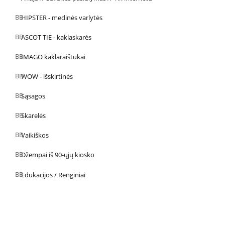
HIPSTER - medinės varlytės
ASCOT TIE - kaklaskarės
IMAGO kaklaraištukai
WOW - išskirtinės
Sąsagos
Skarelės
Vaikiškos
Džempai iš 90-ųjų kiosko
Edukacijos / Renginiai