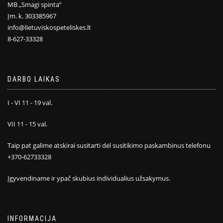
MB „Smagi spinta”
Įm. k. 303385967
info@lietuviskospeteliskes.lt
8-627-33328
DARBO LAIKAS
I - VI 11 - 19 val.
VII 11 - 15 val.
Taip pat galime atskirai susitarti dėl susitikimo paskambinus telefonu
+370-62733328
Įgyvendiname ir ypač skubius individualius užsakymus.
INFORMACIJA