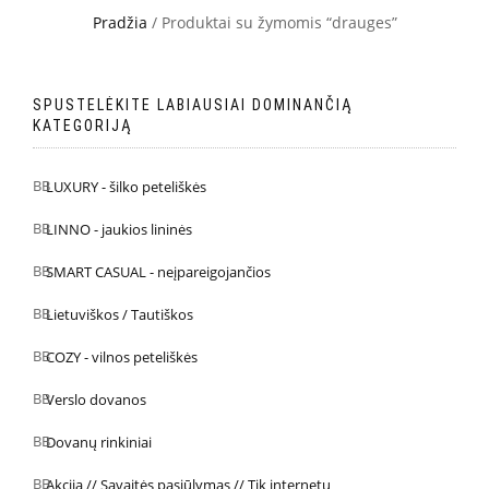
Pradžia
/ Produktai su žymomis “drauges”
SPUSTELĖKITE LABIAUSIAI DOMINANČIĄ
KATEGORIJĄ
LUXURY - šilko peteliškės
LINNO - jaukios lininės
SMART CASUAL - neįpareigojančios
Lietuviškos / Tautiškos
COZY - vilnos peteliškės
Verslo dovanos
Dovanų rinkiniai
Akcija // Savaitės pasiūlymas // Tik internetu