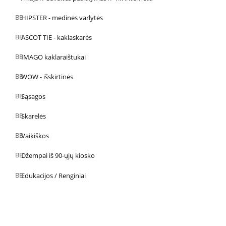
HIPSTER - medinės varlytės
ASCOT TIE - kaklaskarės
IMAGO kaklaraištukai
WOW - išskirtinės
Sąsagos
Skarelės
Vaikiškos
Džempai iš 90-ųjų kiosko
Edukacijos / Renginiai