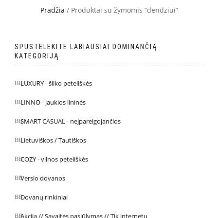
Pradžia
/ Produktai su žymomis “dendziui”
SPUSTELĖKITE LABIAUSIAI DOMINANČIĄ
KATEGORIJĄ
LUXURY - šilko peteliškės
LINNO - jaukios lininės
SMART CASUAL - neįpareigojančios
Lietuviškos / Tautiškos
COZY - vilnos peteliškės
Verslo dovanos
Dovanų rinkiniai
Akcija // Savaitės pasiūlymas // Tik internetu