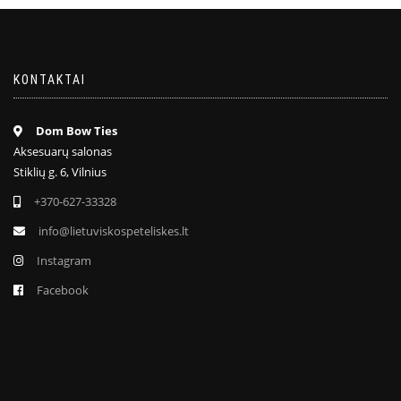
KONTAKTAI
Dom Bow Ties
Aksesuarų salonas
Stiklių g. 6, Vilnius
+370-627-33328
info@lietuviskospeteliskes.lt
Instagram
Facebook