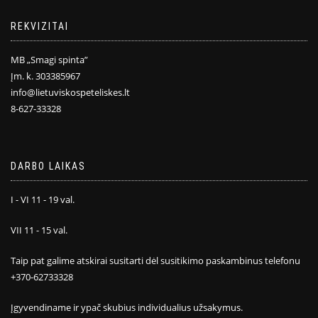
REKVIZITAI
MB „Smagi spinta”
Įm. k. 303385967
info@lietuviskospeteliskes.lt
8-627-33328
DARBO LAIKAS
I - VI 11 - 19 val.
VII 11 - 15 val.
Taip pat galime atskirai susitarti dėl susitikimo paskambinus telefonu
+370-62733328
Įgyvendiname ir ypač skubius individualius užsakymus.