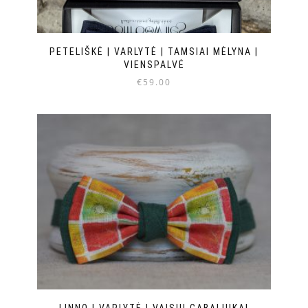
PETELIŠKĖ | VARLYTĖ | TAMSIAI MĖLYNA |
VIENSPALVĖ
€
59.00
LINNO | VARLYTĖ | VAISIŲ GABALIUKAI