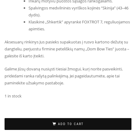
Inkarų motyvu puoštos sąsagos rankogaliams.
Spalvingos medvilninės vyriškos kojinės “Skinija” (43–46
dydis).
Klasikinė „Shkertik” apyrankė FOXTROT 7, reguliuojamos
apimties.
Aksesuarų rinkinys Jus pasieks supakuotas į rusvo kartono dėžutę su
dangteliu, perjuostu firmine peteliškių namų „Dom Bow Ties” juosta –
galėsite iš karto įteikti.
Galime Jūsų dovaną nusiųsti tiesiai žmogui, kurį norite pasveikinti,
pridėdami ranka rašytą palinkėjimą. Jei pageidautumėte, apie tai
paminėkite užsakymo pastaboje.
1 in stock
ADD TO CART