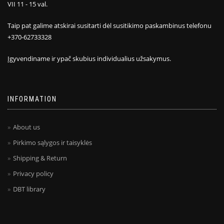
VII 11 - 15 val.
Taip pat galime atskirai susitarti dėl susitikimo paskambinus telefonu
+370-62733328
Įgyvendiname ir ypač skubius individualius užsakymus.
INFORMATION
About us
Pirkimo sąlygos ir taisyklės
Shipping & Return
Privacy policy
DBT library