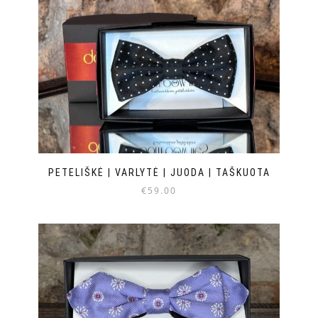
PETELIŠKĖ | VARLYTĖ | JUODA | TAŠKUOTA
€
59.00