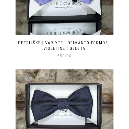
PETELIŠKĖ | VARLYTĖ | DEIMANTO FORMOS |
VIOLETINĖ | GĖLĖTA
€
59.00