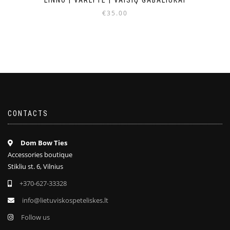
€
35.00
CONTACTS
Dom Bow Ties
Accessories boutique
Stikliu st. 6, Vilnius
+370-627-33328
info@lietuviskospeteliskes.lt
Follow us