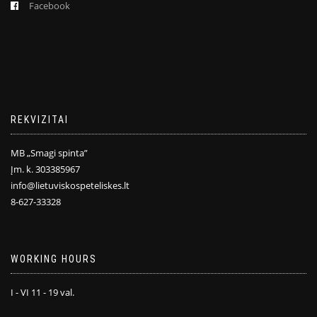
Facebook
REKVIZITAI
MB „Smagi spinta”
Įm. k. 303385967
info@lietuviskospeteliskes.lt
8-627-33328
WORKING HOURS
I - VI 11 - 19 val.