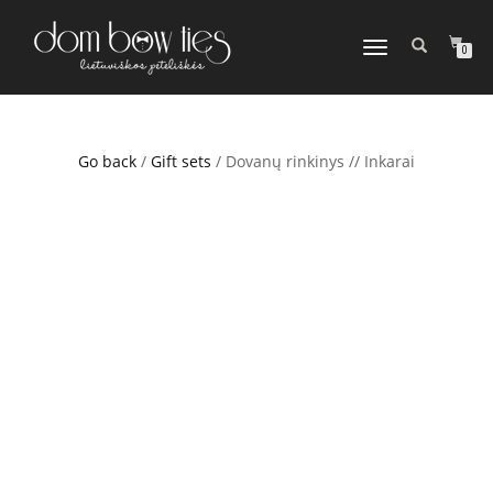
TOGGLE
0
NAVIGATION
Go back
/
Gift sets
/ Dovanų rinkinys // Inkarai