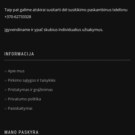
Taip pat galime atskirai susitarti dėl susitikimo paskambinus telefonu
+370-62733328
Įgyvendiname ir ypač skubius individualius užsakymus.
INFORMACIJA
Apie mus
Pirkimo sąlygos ir taisyklės
Pristatymas ir grąžinimas
Privatumo politika
Pasiskaitymai
MANO PASKYRA