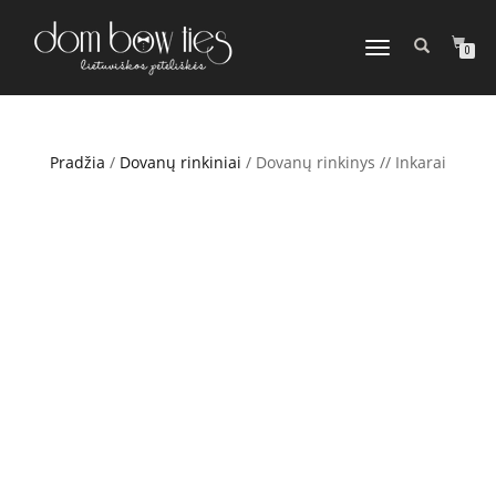
TOGGLE
0
NAVIGATION
Pradžia
/
Dovanų rinkiniai
/ Dovanų rinkinys // Inkarai