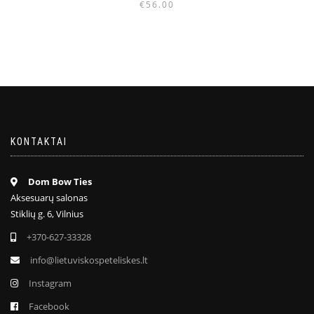
€
56.00
KONTAKTAI
Dom Bow Ties
Aksesuarų salonas
Stiklių g. 6, Vilnius
+370-627-33328
info@lietuviskospeteliskes.lt
Instagram
Facebook