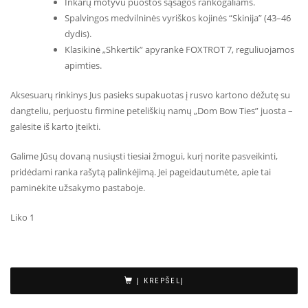
Inkarų motyvu puoštos sąsagos rankogaliams.
Spalvingos medvilninės vyriškos kojinės “Skinija” (43–46
dydis).
Klasikinė „Shkertik” apyrankė FOXTROT 7, reguliuojamos
apimties.
Aksesuarų rinkinys Jus pasieks supakuotas į rusvo kartono dėžutę su
dangteliu, perjuostu firmine peteliškių namų „Dom Bow Ties” juosta –
galėsite iš karto įteikti.
Galime Jūsų dovaną nusiųsti tiesiai žmogui, kurį norite pasveikinti,
pridėdami ranka rašytą palinkėjimą. Jei pageidautumėte, apie tai
paminėkite užsakymo pastaboje.
Liko 1
Į KREPŠELĮ