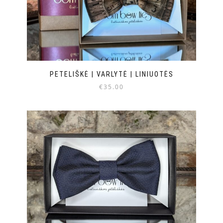
PETELIŠKĖ | VARLYTĖ | LINIUOTĖS
€
35.00