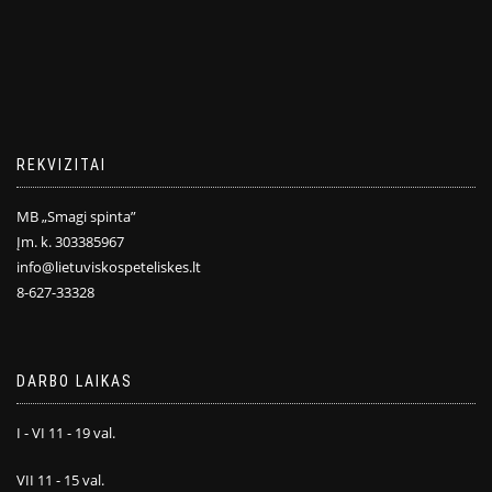
REKVIZITAI
MB „Smagi spinta”
Įm. k. 303385967
info@lietuviskospeteliskes.lt
8-627-33328
DARBO LAIKAS
I - VI 11 - 19 val.
VII 11 - 15 val.