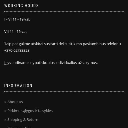
WORKING HOURS
I - VI 11 - 19 val.
VII 11 - 15 val.
Taip pat galime atskirai susitarti dėl susitikimo paskambinus telefonu
+370-62733328
Įgyvendiname ir ypač skubius individualius užsakymus.
INFORMATION
About us
Pirkimo sąlygos ir taisyklės
Shipping & Return