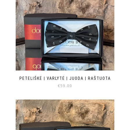
PETELIŠKĖ | VARLYTĖ | JUODA | RAŠTUOTA
€
59.00