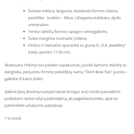
Šviesiai melsva, languota, klasikinės formos rišama
peteliškė. Sudėtis – šilkas. Užsegama kabliuku, dydis
universalus.
Teniso rakečių formos sąsagos rankogaliams.
Šviesi marginta nosinaitė į kišenę.
Onikso ir hematito apyrankė su guma iš „O.K. Jewellery”
(riešo apimtis 17-20 cm).
Aksesuarų rinkinys Jus pasieks supakuotas į juodo kartono dėžutę su
dangteliu, perjuostu firmine peteliškių namų “Dom Bow Ties” juosta –
galėsite iš karto įteikti.
Galime Jūsų dovaną nusiųsti tiesiai žmogui, kurį norite pasveikinti,
pridėdami ranka rašytą palinkėjimą. Jei pageidautumėte, apie tai
paminėkite užsakymo pastaboje.
1 in stock