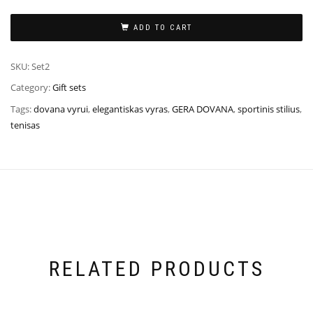
ADD TO CART
SKU:
Set2
Category:
Gift sets
Tags:
dovana vyrui
,
elegantiskas vyras
,
GERA DOVANA
,
sportinis stilius
,
tenisas
RELATED PRODUCTS