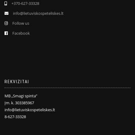
+370-627-33328
info@lietuviskospeteliskes.lt
Follow us
Facebook
REKVIZITAI
MB „Smagi spinta”
Įm. k. 303385967
info@lietuviskospeteliskes.lt
8-627-33328