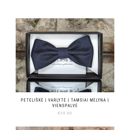
PETELIŠKĖ | VARLYTĖ | TAMSIAI MĖLYNA |
VIENSPALVĖ
€
59.00