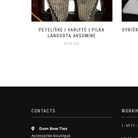
PETELIŠKĖ | VARLYTĖ | PILKA
VYRIŠK
LANGUOTA AKSOMINĖ
€
70.00
CONTACTS
WORKI
I - VI 11 -
Dom Bow Ties
Accessories boutique