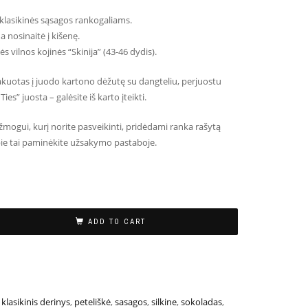
klasikinės sąsagos rankogaliams.
 nosinaitė į kišenę.
s vilnos kojinės “Skinija” (43-46 dydis).
akuotas į juodo kartono dėžutę su dangteliu, perjuostu
s” juosta – galėsite iš karto įteikti.
 žmogui, kurį norite pasveikinti, pridėdami ranka rašytą
pie tai paminėkite užsakymo pastaboje.
ADD TO CART
,
klasikinis derinys
,
peteliškė
,
sasagos
,
silkine
,
sokoladas
,