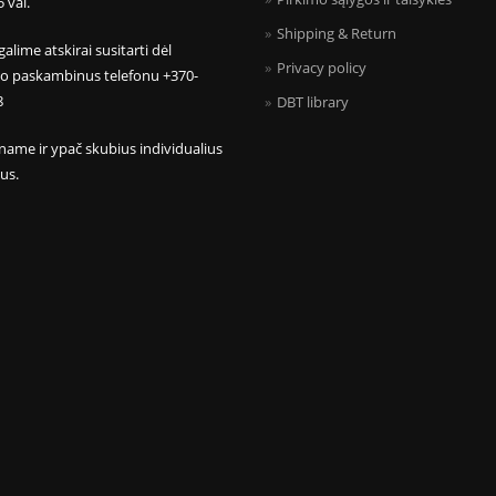
5 val.
Shipping & Return
galime atskirai susitarti dėl
Privacy policy
mo paskambinus telefonu +370-
8
DBT library
name ir ypač skubius individualius
us.