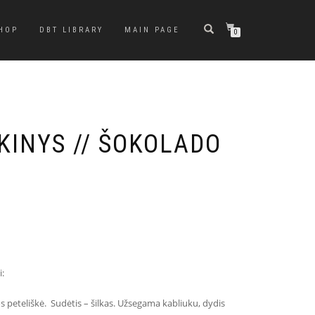
HOP
DBT LIBRARY
MAIN PAGE
0
KINYS // ŠOKOLADO
:
s peteliškė. Sudėtis – šilkas. Užsegama kabliuku, dydis