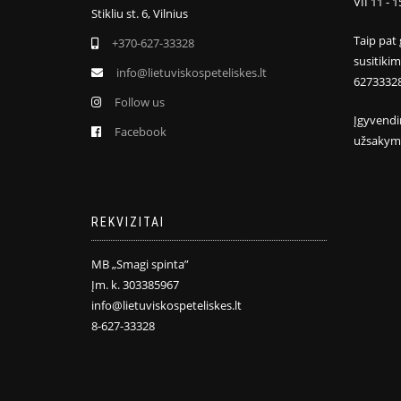
VII 11 - 1
Stikliu st. 6, Vilnius
Taip pat 
+370-627-33328
susitiki
info@lietuviskospeteliskes.lt
6273332
Follow us
Įgyvendi
Facebook
užsakym
REKVIZITAI
MB „Smagi spinta”
Įm. k. 303385967
info@lietuviskospeteliskes.lt
8-627-33328