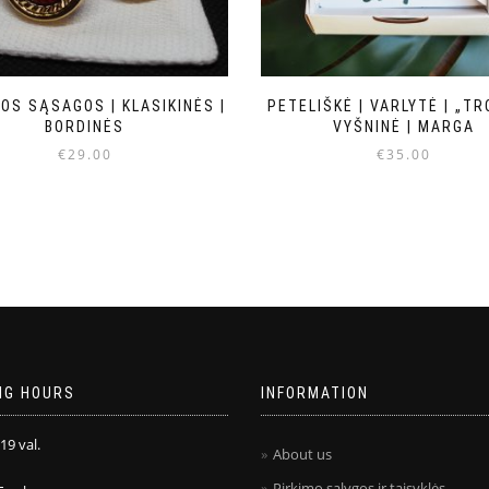
OS SĄSAGOS | KLASIKINĖS |
PETELIŠKĖ | VARLYTĖ | „TR
BORDINĖS
VYŠNINĖ | MARGA
€
29.00
€
35.00
NG HOURS
INFORMATION
 19 val.
About us
Pirkimo sąlygos ir taisyklės