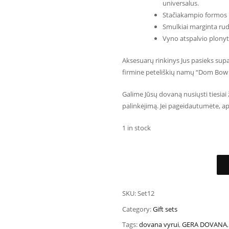
universalus.
Stačiakampio formos 
Smulkiai marginta ruda
Vyno atspalvio plonytė
Aksesuarų rinkinys Jus pasieks sup
firmine peteliškių namų “Dom Bow Tie
Galime Jūsų dovaną nusiųsti tiesiai
palinkėjimą. Jei pageidautumėte, a
1 in stock
SKU:
Set12
Category:
Gift sets
Tags:
dovana vyrui
,
GERA DOVANA