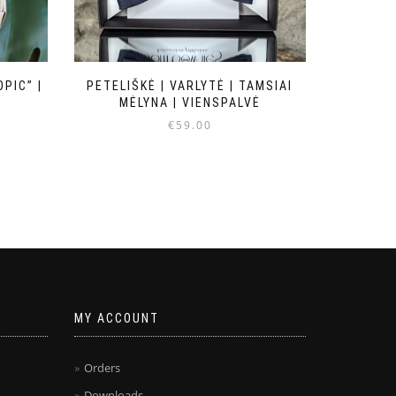
PETELIŠKĖ | VARLYTĖ | TAMSIAI
OPIC” |
MĖLYNA | VIENSPALVĖ
€
59.00
MY ACCOUNT
Orders
Downloads