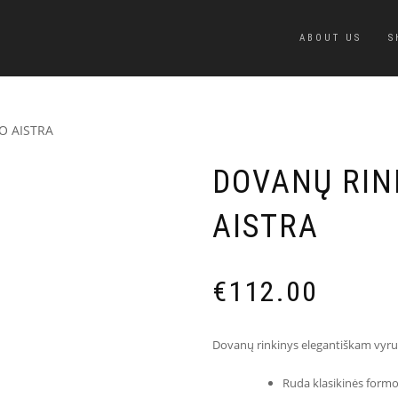
ABOUT US
S
O AISTRA
DOVANŲ RIN
AISTRA
€
112.00
Dovanų rinkinys elegantiškam vyrui
Ruda klasikinės formo