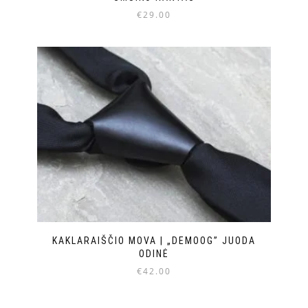
€
29.00
KAKLARAIŠČIO MOVA | „DEMOOG” JUODA
ODINĖ
€
42.00