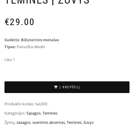
TEMINĖS | ŽUVYS
€
29.00
Sudėtis: Bižuterinis metalas
Tipas:
Paruošta dėvėti
Liko 1
Į KREPŠELĮ
Produkto kodas:
Sas303
Kategorijos:
Sąsagos
,
Teminės
Žymų:
sasagos
,
sventinis akcentas
,
Temines
,
žuvys