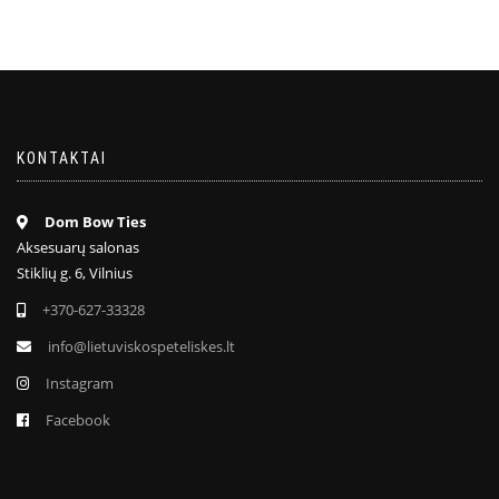
KONTAKTAI
Dom Bow Ties
Aksesuarų salonas
Stiklių g. 6, Vilnius
+370-627-33328
info@lietuviskospeteliskes.lt
Instagram
Facebook