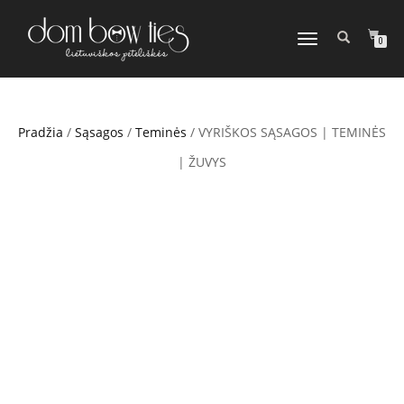
TOGGLE
0
NAVIGATION
Pradžia
/
Sąsagos
/
Teminės
/ VYRIŠKOS SĄSAGOS | TEMINĖS
| ŽUVYS