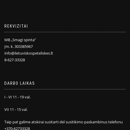
REKVIZITAI
MB „Smagi spinta”
Įm. k. 303385967
info@lietuviskospeteliskes.lt
8-627-33328
DARBO LAIKAS
I - VI 11 - 19 val.
VII 11 - 15 val.
Taip pat galime atskirai susitarti dėl susitikimo paskambinus telefonu
+370-62733328