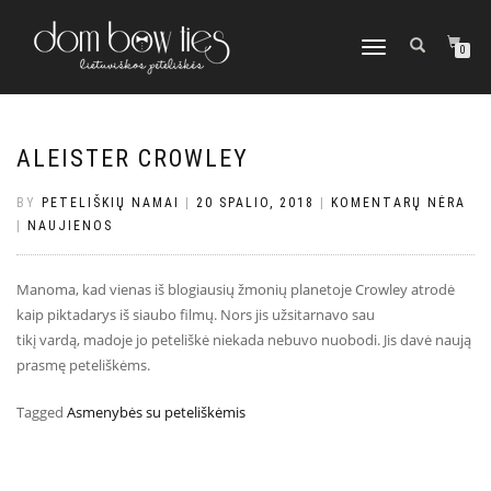
TOGGLE
0
NAVIGATION
ALEISTER CROWLEY
BY
PETELIŠKIŲ NAMAI
|
20 SPALIO, 2018
|
KOMENTARŲ NĖRA
|
NAUJIENOS
Manoma, kad vienas iš blogiausių žmonių planetoje
Crowley
atrodė
kaip piktadarys iš siaubo filmų
. Nors jis užsitarnavo
sau
tikį
vardą,
madoje
jo peteliškė
niekada nebuvo nuobodi
. J
is davė naują
prasmę peteliškėms.
Tagged
Asmenybės su peteliškėmis