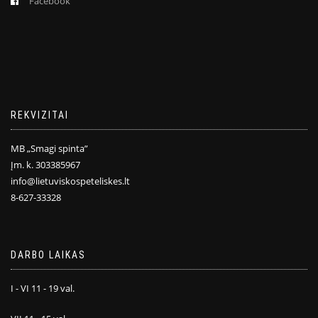
Facebook
REKVIZITAI
MB „Smagi spinta”
Įm. k. 303385967
info@lietuviskospeteliskes.lt
8-627-33328
DARBO LAIKAS
I - VI 11 - 19 val.