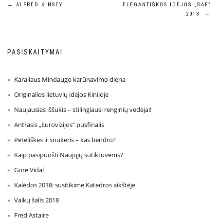
←
ALFRED KINSEY
ELEGANTIŠKOS IDĖJOS „BAF”
2018
→
PASISKAITYMAI
Karaliaus Mindaugo karūnavimo diena
Originalios lietuvių idėjos Kinijoje
Naujausias iššukis – stilingiausi renginių vedėjai!
Antrasis „Eurovizijos” pusfinalis
Peteliškės ir snukeris – kas bendro?
Kaip pasipuošti Naujųjų sutiktuvėms?
Gore Vidal
Kalėdos 2018: susitikime Katedros aikštėje
Vaikų šalis 2018
Fred Astaire