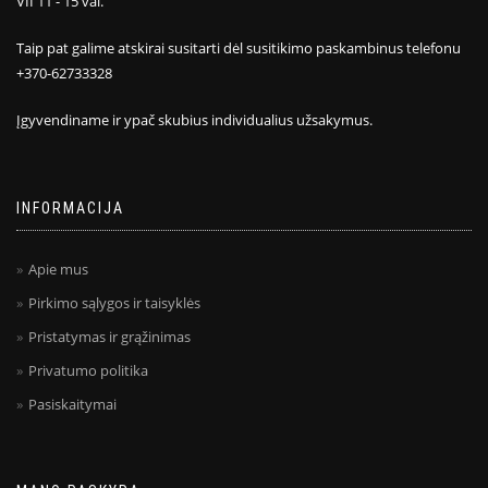
VII 11 - 15 val.
Taip pat galime atskirai susitarti dėl susitikimo paskambinus telefonu
+370-62733328
Įgyvendiname ir ypač skubius individualius užsakymus.
INFORMACIJA
Apie mus
Pirkimo sąlygos ir taisyklės
Pristatymas ir grąžinimas
Privatumo politika
Pasiskaitymai