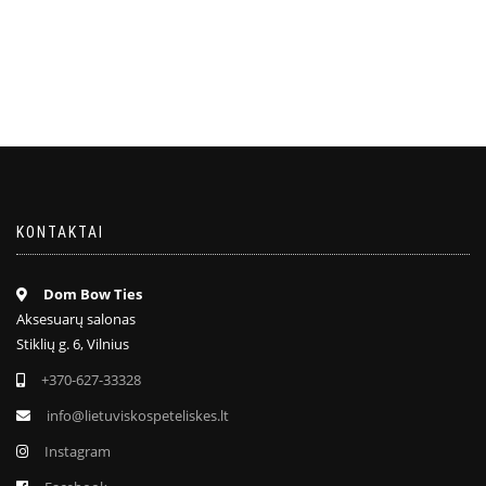
KONTAKTAI
Dom Bow Ties
Aksesuarų salonas
Stiklių g. 6, Vilnius
+370-627-33328
info@lietuviskospeteliskes.lt
Instagram