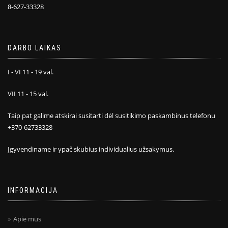
8-627-33328
DARBO LAIKAS
I - VI 11 - 19 val.
VII 11 - 15 val.
Taip pat galime atskirai susitarti dėl susitikimo paskambinus telefonu
+370-62733328
Įgyvendiname ir ypač skubius individualius užsakymus.
INFORMACIJA
Apie mus