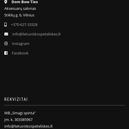
Dom Bow Ties
Aksesuarų salonas
Stiklių g. 6, Vilnius
+370-627-33328
info@lietuviskospeteliskes.lt
Instagram
Facebook
REKVIZITAI
MB „Smagi spinta”
Įm. k. 303385967
info@lietuviskospeteliskes.lt