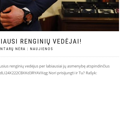
IAUSI RENGINIŲ VEDĖJAI!
NTARŲ NĖRA
|
NAUJIENOS
ausius renginių vedėjus per labiausiai jų asmenybę atspindinčius
LI24X222CBXKd3RYAVXqg Nori prisijungti ir Tu? Rašyk: