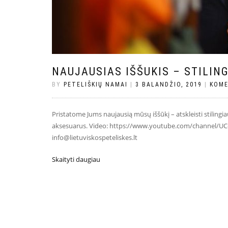
NAUJAUSIAS IŠŠUKIS – STILING
BY
PETELIŠKIŲ NAMAI
|
3 BALANDŽIO, 2019
|
KOME
Pristatome Jums naujausią mūsų iššūkį – atskleisti stilingi
aksesuarus. Video: https://www.youtube.com/channel/UCd
info@lietuviskospeteliskes.lt
Skaityti daugiau