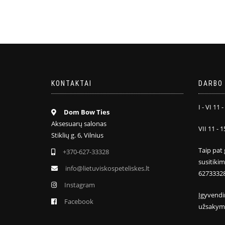
KONTAKTAI
DARBO 
I - VI 11 -
Dom Bow Ties
Aksesuarų salonas
VII 11 - 1
Stiklių g. 6, Vilnius
Taip pat 
+370-627-33328
susitiki
info@lietuviskospeteliskes.lt
6273332
Instagram
Įgyvendi
Facebook
užsakym