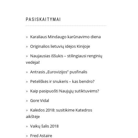
PASISKAITYMAI
Karaliaus Mindaugo karūnavimo diena
Originalios lietuvių idėjos Kinijoje
Naujausias iššukis – stilingiausi renginių
vedėjai!
Antrasis „Eurovizijos” pusfinalis
Peteliškės ir snukeris – kas bendro?
Kaip pasipuošti Naujųjų sutiktuvėms?
Gore Vidal
Kalėdos 2018: susitikime Katedros
aikštėje
Vaikų šalis 2018
Fred Astaire