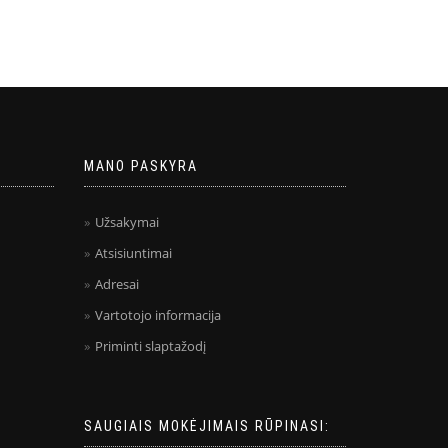
MANO PASKYRA
Užsakymai
Atsisiuntimai
Adresai
Vartotojo informacija
Priminti slaptažodį
SAUGIAIS MOKĖJIMAIS RŪPINASI: