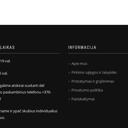
LAIKAS
INFORMACIJA
 19 val.
Apie mus
Pirkimo sąlygos ir taisyklės
5 val.
Pristatymas ir grąžinimas
galime atskirai susitarti dėl
Privatumo politika
mo paskambinus telefonu +370-
8
Pasiskaitymai
name ir ypač skubius individualius
us.