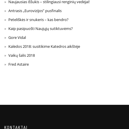
Naujausias iššukis – stilingiausi renginių vedėjai!
Antrasis „Eurovizijos” pusfinalis
Peteliškės ir snukeris – kas bendro?
Kaip pasipuošti Naujųjų sutiktuvėms?
Gore Vidal
Kalėdos 2018: susitikime Katedros aikštėje
Vaikų šalis 2018
Fred Astaire
KONTAKTAI