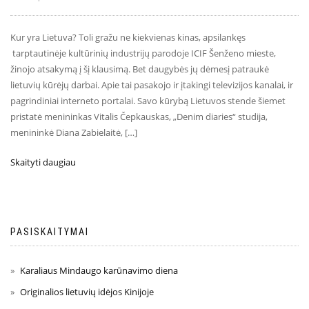
Kur yra Lietuva? Toli gražu ne kiekvienas kinas, apsilankęs
tarptautinėje kultūrinių industrijų parodoje ICIF Šenženo mieste,
žinojo atsakymą į šį klausimą. Bet daugybės jų dėmesį patraukė
lietuvių kūrėjų darbai. Apie tai pasakojo ir įtakingi televizijos kanalai, ir
pagrindiniai interneto portalai. Savo kūrybą Lietuvos stende šiemet
pristatė menininkas Vitalis Čepkauskas, „Denim diaries“ studija,
menininkė Diana Zabielaitė, […]
Skaityti daugiau
PASISKAITYMAI
Karaliaus Mindaugo karūnavimo diena
Originalios lietuvių idėjos Kinijoje