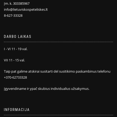
Įm. k. 303385967
info@lietuviskospeteliskes.lt
8-627-33328
DARBO LAIKAS
I - VI 11 - 19 val.
VII 11 - 15 val.
Taip pat galime atskirai susitarti dėl susitikimo paskambinus telefonu
+370-62733328
Įgyvendiname ir ypač skubius individualius užsakymus.
INFORMACIJA