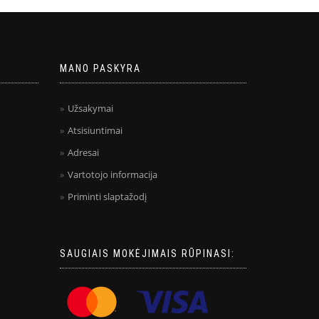
MANO PASKYRA
Užsakymai
Atsisiuntimai
Adresai
Vartotojo informacija
Priminti slaptažodį
SAUGIAIS MOKĖJIMAIS RŪPINASI: