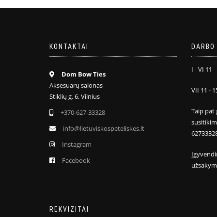
KONTAKTAI
DARBO 
I - VI 11 -
Dom Bow Ties
Aksesuarų salonas
VII 11 - 1
Stiklių g. 6, Vilnius
Taip pat 
+370-627-33328
susitiki
info@lietuviskospeteliskes.lt
6273332
Instagram
Įgyvendi
Facebook
užsakym
REKVIZITAI