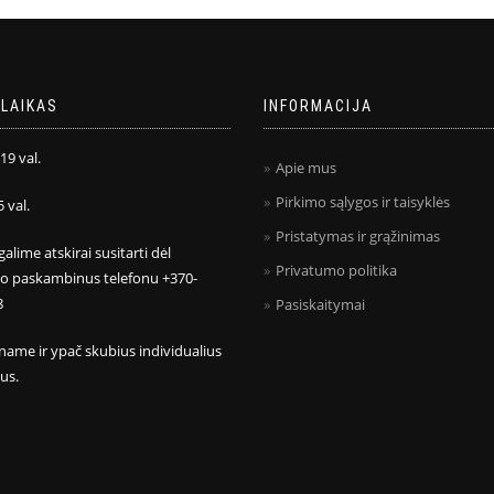
LAIKAS
INFORMACIJA
 19 val.
Apie mus
Pirkimo sąlygos ir taisyklės
5 val.
Pristatymas ir grąžinimas
galime atskirai susitarti dėl
Privatumo politika
mo paskambinus telefonu +370-
8
Pasiskaitymai
name ir ypač skubius individualius
us.