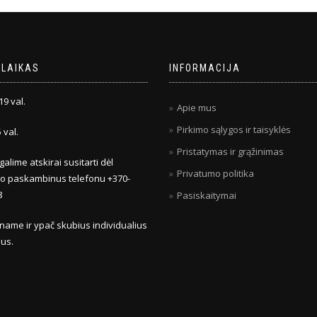
 LAIKAS
INFORMACIJA
 19 val.
Apie mus
Pirkimo sąlygos ir taisyklės
5 val.
Pristatymas ir grąžinimas
galime atskirai susitarti dėl
Privatumo politika
mo paskambinus telefonu +370-
8
Pasiskaitymai
name ir ypač skubius individualius
us.