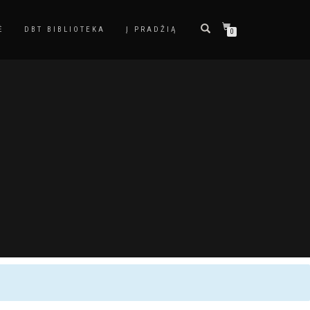
Ė
DBT BIBLIOTEKA
Į PRADŽIĄ
0