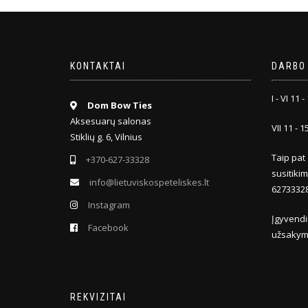
KONTAKTAI
DARBO
I - VI 11 -
Dom Bow Ties
Aksesuarų salonas
VII 11 - 1
Stiklių g. 6, Vilnius
Taip pat 
+370-627-33328
susitiki
info@lietuviskospeteliskes.lt
6273332
Instagram
Įgyvendi
Facebook
užsakym
REKVIZITAI