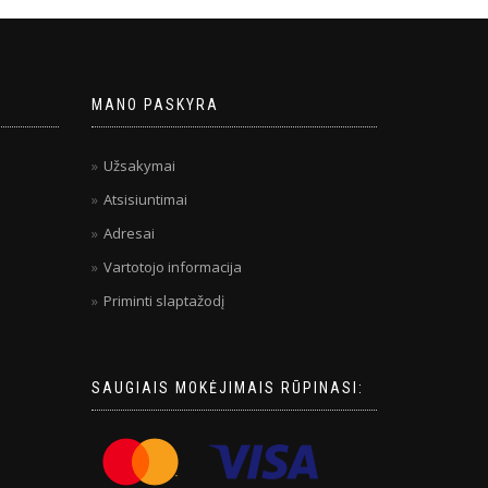
MANO PASKYRA
Užsakymai
Atsisiuntimai
Adresai
Vartotojo informacija
Priminti slaptažodį
SAUGIAIS MOKĖJIMAIS RŪPINASI: