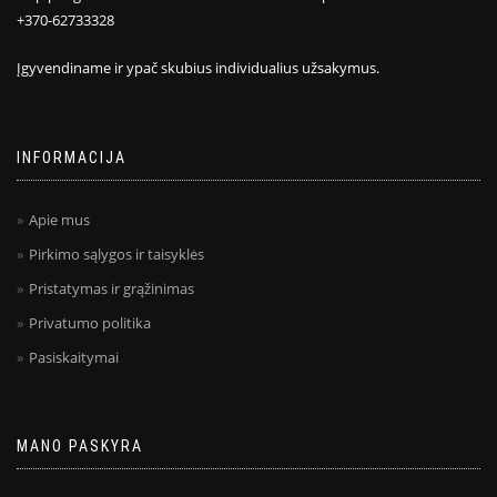
+370-62733328
Įgyvendiname ir ypač skubius individualius užsakymus.
INFORMACIJA
Apie mus
Pirkimo sąlygos ir taisyklės
Pristatymas ir grąžinimas
Privatumo politika
Pasiskaitymai
MANO PASKYRA