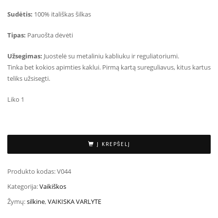
Sudėtis:
100% itališkas šilkas
Tipas:
Paruošta dėvėti
Užsegimas:
Juostelė su metaliniu kabliuku ir reguliatoriumi.
Tinka bet kokios apimties kaklui. Pirmą kartą sureguliavus, kitus kartus
teliks užsisegti.
Liko 1
Į KREPŠELĮ
Produkto kodas:
V044
Kategorija:
Vaikiškos
Žymų:
silkine
,
VAIKISKA VARLYTE