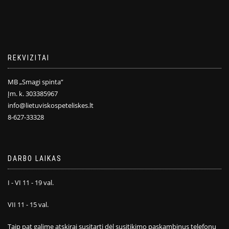
REKVIZITAI
MB „Smagi spinta”
Įm. k. 303385967
info@lietuviskospeteliskes.lt
8-627-33328
DARBO LAIKAS
I - VI 11 - 19 val.
VII 11 - 15 val.
Taip pat galime atskirai susitarti dėl susitikimo paskambinus telefonu