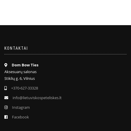
KONTAKTAI
Dom Bow Ties
Aksesuarų salonas
Stiklių g. 6, Vilnius
+370-627-33328
info@lietuviskospeteliskes.lt
Instagram
Facebook