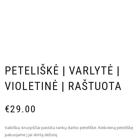
PETELIŠKĖ | VARLYTĖ |
VIOLETINĖ | RAŠTUOTA
€
29.00
Vaikiška, kruopščiai pasiūta rankų darbo peteliškė. Kiekvieną peteliškę
pakuojame į jai skirtą dėžutę.