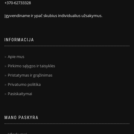
+370-62733328
Įgyvendiname ir ypač skubius individualius užsakymus.
INFORMACIJA
Apie mus
Pirkimo sąlygos ir taisyklės
Pristatymas ir grąžinimas
Privatumo politika
Pasiskaitymai
MANO PASKYRA