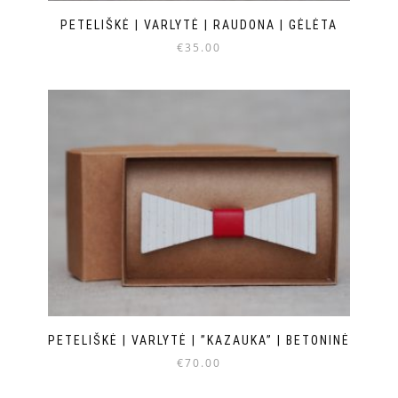
PETELIŠKĖ | VARLYTĖ | RAUDONA | GĖLĖTA
€
35.00
PETELIŠKĖ | VARLYTĖ | ”KAZAUKA” | BETONINĖ
€
70.00