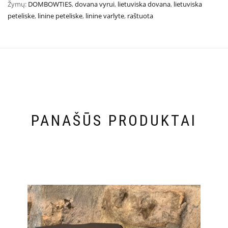
Žymų:
DOMBOWTIES
,
dovana vyrui
,
lietuviska dovana
,
lietuviska
peteliske
,
linine peteliske
,
linine varlyte
,
raštuota
PANAŠŪS PRODUKTAI