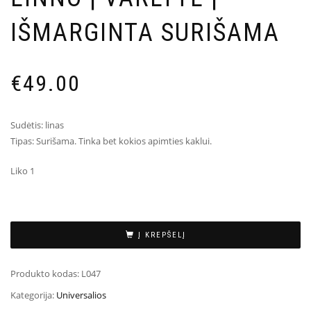
IŠMARGINTA SURIŠAMA
€
49.00
Sudėtis: linas
Tipas: Surišama. Tinka bet kokios apimties kaklui.
Liko 1
Į KREPŠELĮ
Produkto kodas:
L047
Kategorija:
Universalios