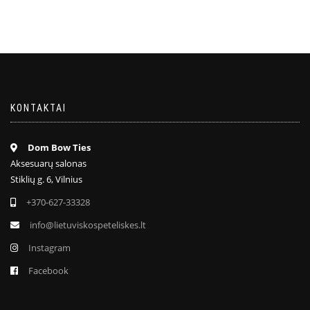
KONTAKTAI
Dom Bow Ties
Aksesuarų salonas
Stiklių g. 6, Vilnius
+370-627-33328
info@lietuviskospeteliskes.lt
Instagram
Facebook