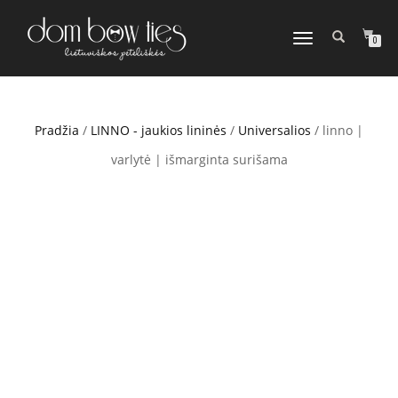
TOGGLE
0
NAVIGATION
Pradžia
/
LINNO - jaukios lininės
/
Universalios
/ linno |
varlytė | išmarginta surišama