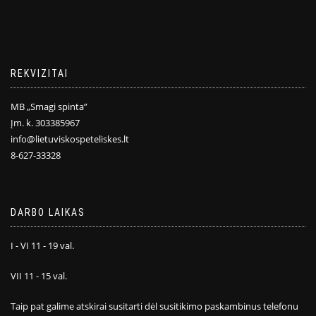
REKVIZITAI
MB „Smagi spinta”
Įm. k. 303385967
info@lietuviskospeteliskes.lt
8-627-33328
DARBO LAIKAS
I - VI 11 - 19 val.
VII 11 - 15 val.
Taip pat galime atskirai susitarti dėl susitikimo paskambinus telefonu