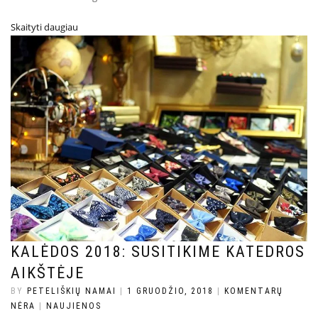
Skaityti daugiau
KALĖDOS 2018: SUSITIKIME KATEDROS
AIKŠTĖJE
BY
PETELIŠKIŲ NAMAI
|
1 GRUODŽIO, 2018
|
KOMENTARŲ
NĖRA
|
NAUJIENOS