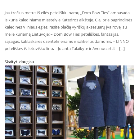
Jau trečius metus iš eilės peteliškių namų „Dom Bow Ties” ambasada
įsikuria kalėdiniame miestelyje Katedros aikštėje. Čia, prie pagrindinės
kalėdinės Vilniaus eglės, rasite plačią vyriškų aksesuarų įvairovę, su
meile kuriamą Lietuvoje: – Dom Bow Ties peteliškes, fantazijas,
sąsagas, kaklaskares džentelmenams ir šalikėlius damoms, – LINNO
peteliškes iš lietuviško lino, – Jolanta Talaikyte ir Avenueart.lt – […]
Skaityti daugiau