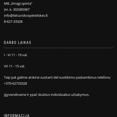
MB „Smagi spinta”
Įm. k. 303385967
info@lietuviskospeteliskes.lt
8-627-33328
DARBO LAIKAS
I - VI 11 - 19 val.
VII 11 - 15 val.
Taip pat galime atskirai susitarti dėl susitikimo paskambinus telefonu
+370-62733328
Įgyvendiname ir ypač skubius individualius užsakymus.
INFORMACIJA