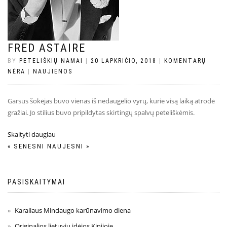
FRED ASTAIRE
BY
PETELIŠKIŲ NAMAI
|
20 LAPKRIČIO, 2018
|
KOMENTARŲ
NĖRA
|
NAUJIENOS
Garsus šokėjas buvo vienas iš nedaugelio vyrų, kurie visą laiką atrodė
gražiai. Jo stilius buvo pripildytas skirtingų spalvų peteliškėmis.
Skaityti daugiau
«
SENESNI
NAUJESNI
»
PASISKAITYMAI
Karaliaus Mindaugo karūnavimo diena
Originalios lietuvių idėjos Kinijoje