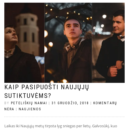
KAIP PASIPUOŠTI NAUJŲJŲ
SUTIKTUVĖMS?
BY
PETELIŠKIŲ NAMAI
|
31 GRUODŽIO, 2018
|
KOMENTARŲ
NĖRA
|
NAUJIENOS
Laikas iki Naujųjų metų tirpsta lyg sniegas per lietų. Galvosūkį, kuo