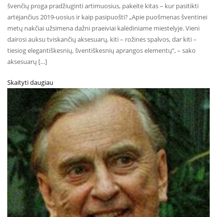
švenčių proga pradžiuginti artimuosius, pakeitė kitas – kur pasitikti
artėjančius 2019-uosius ir kaip pasipuošti? „Apie puošmenas šventinei
metų nakčiai užsimena dažni praeiviai kalėdiniame miestelyje. Vieni
dairosi auksu tviskančių aksesuarų, kiti – rožinės spalvos, dar kiti –
tiesiog elegantiškesnių, šventiškesnių aprangos elementų“, – sako
aksesuarų […]
Skaityti daugiau