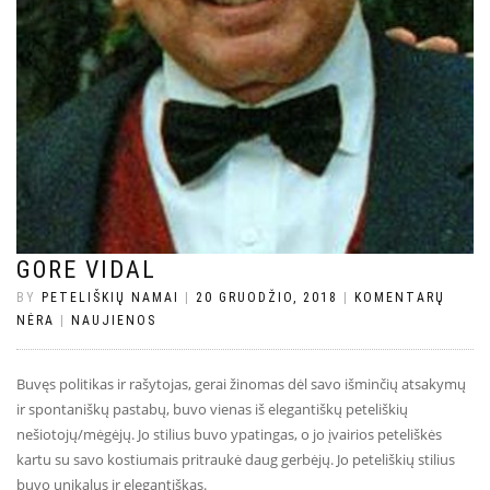
GORE VIDAL
BY
PETELIŠKIŲ NAMAI
|
20 GRUODŽIO, 2018
|
KOMENTARŲ
NĖRA
|
NAUJIENOS
Buvęs politikas ir rašytojas, gerai žinomas dėl savo išminčių atsakymų
ir spontaniškų pastabų, buvo vienas iš elegantiškų peteliškių
nešiotojų/mėgėjų. Jo stilius buvo ypatingas, o jo įvairios peteliškės
kartu su savo kostiumais pritraukė daug gerbėjų. Jo peteliškių stilius
buvo unikalus ir elegantiškas.