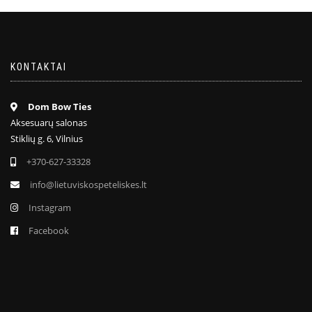
KONTAKTAI
Dom Bow Ties
Aksesuarų salonas
Stiklių g. 6, Vilnius
+370-627-33328
info@lietuviskospeteliskes.lt
Instagram
Facebook