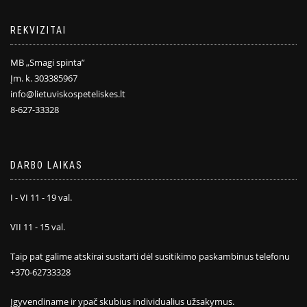
REKVIZITAI
MB „Smagi spinta”
Įm. k. 303385967
info@lietuviskospeteliskes.lt
8-627-33328
DARBO LAIKAS
I - VI 11 - 19 val.
VII 11 - 15 val.
Taip pat galime atskirai susitarti dėl susitikimo paskambinus telefonu
+370-62733328
Įgyvendiname ir ypač skubius individualius užsakymus.